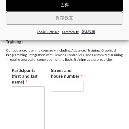
丢弃
Graphical Programming (1 day, prerequisite: Basic
Training)
保存设置
(1 day, prerequisite: Basic Training)
Cookie-Richtlinie
Datenschutz
版本说明
Customized Training (by arrangement, prerequisite: Basic
Training)
Our advanced training courses – including Advanced Training, Graphical
Programming, Integration with Siemens Controllers, and Customized Training
– require successful completion of the Basic Training as a prerequisite.
Participants
Street and
(first and last
house number
*
name)
*