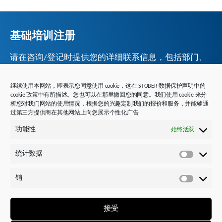
基础培训注册
请在咨询/登记时提供您的详细联系信息，包括部门、
职务和首选日期。
继续使用本网站，即表示您同意使用 cookie，这在 STOBER 数据保护声明中的
cookie 政策中有所描述。您也可以在那里撤回您的同意。我们使用 cookie 来分
析您对我们网站的使用情况，根据您的兴趣定制我们的报价和服务，并能够通
过第三方提供商在其他网站上向您展示个性化广告
功能性
始终活跃
Company
统计数据
统
计
Training Selection
*
销
数
销
Basic Training (2 days)
据
Advanced Training with practical exercises (2 days,
接受
prerequisite: Basic Training)