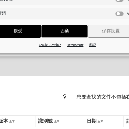
統
計
營銷
數
營
據
銷
接受
丟棄
保存設置
Cookie-Richtlinie
Datenschutz
印記
您要查找的文件不包括
版本
識別號
日期