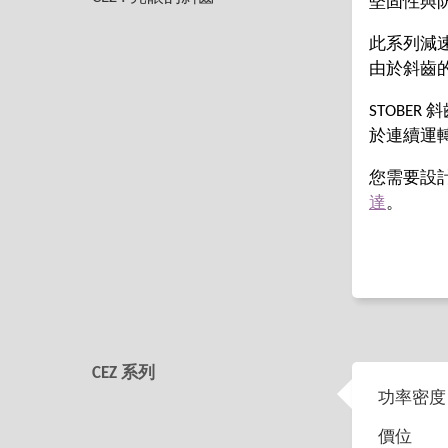
堅固性與
此系列減
由於斜齒
STOBE
於連續運
您需要設
達
。
CEZ 系列
功率密度
價位