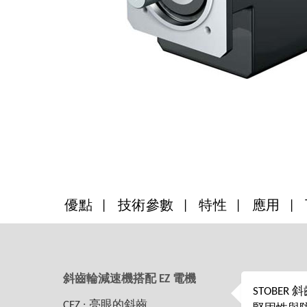
優點
技術參數
特性
應用
斜齒輪減速機搭配 EZ 電機
STOBE
CEZ : 亮眼的斜齒