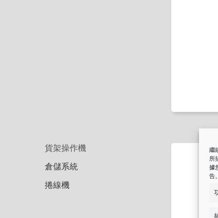
貨架操作機
繼續
所
倉儲系統
據
告
捲線機