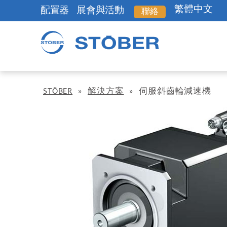
繁體中文
配置器
展會與活動
聯絡
STÖBER
»
解決方案
»
伺服斜齒輪減速機