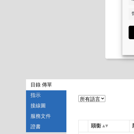
目錄 傳單
指示
接線圖
服務文件
頭銜
證書