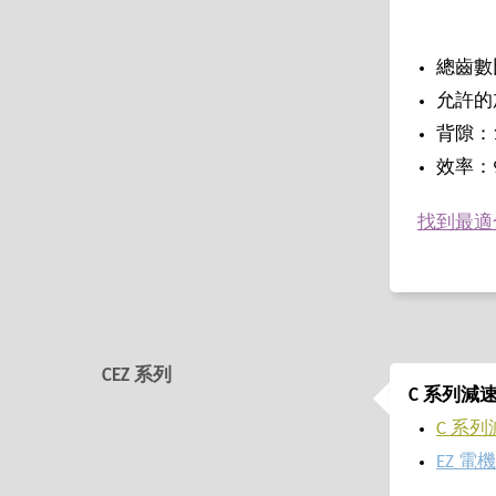
總齒數比
允許的加
背隙：1
效率：96
找到最適
CEZ 系列
C 系列減速
C 系
EZ 電機