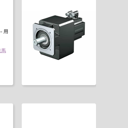
– 用
速馬