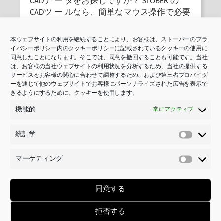
CADデ ー タをお探しですか？ STOBER の
CADツ ー ルなら、簡単なマウス操作で必要
な図面をすぐにダウンロ ー ドいただけま
す 。
本ウェブサイトの利用を継続することにより、お客様は、ストーバーのプラ
イバシーポリシー内のクッキーポリシーに記載されているクッキーの使用に
同意したことになります。そこでは、同意を撤回することも可能です。当社
は、お客様の当社ウェブサイトの利用状況を分析するため、当社の提供する
サービスをお客様の関心に合わせて調整するため、および第三者プロバイダ
ーを通じて他のウェブサイトでお客様にパーソナライズされた広告を表示で
きるようにするために、クッキーを使用します。
機能的
常にアクティブ
統計学
統
STOBER 製品カード
計
マーケティング
学
マ
ー
STOBER 製品証明書によって、 お使いのす
ケ
同意する
べてのSTOBER製品に関して 、取付説明
テ
書、 取付説明書、スペアパ ー ツリストま
ィ
拒否する
たは技術資料の注意事項を入手することが
ン