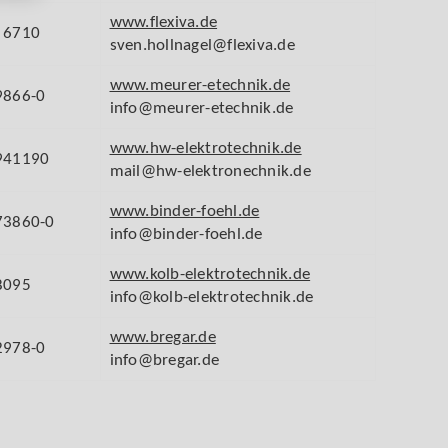
www.flexiva.de
 6710
sven.hollnagel@flexiva.de
www.meurer-etechnik.de
9866-0
info@meurer-etechnik.de
www.hw-elektrotechnik.de
941190
mail@hw-elektronechnik.de
www.binder-foehl.de
73860-0
info@binder-foehl.de
www.kolb-elektrotechnik.de
8095
info@kolb-elektrotechnik.de
www.bregar.de
2978-0
info@bregar.de