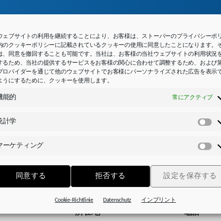
ウェブサイトの利用を継続することにより、お客様は、ストーバーのプライバシーポ
内のクッキーポリシーに記載されているクッキーの使用に同意したことになります。
は、同意を撤回することも可能です。当社は、お客様の当社ウェブサイトの利用状況
するため、当社の提供するサービスをお客様の関心に合わせて調整するため、および
プロバイダーを通じて他のウェブサイトでお客様にパーソナライズされた広告を表示
ようにするために、クッキーを使用します。
機能的
常にアクティブ
電子機器パートナー
統計学
統
計
マーケティング
学
マ
ー
い各種サービス提供を、制御キャビネットの構築、機の械
ケ
ーション提供で完璧なものにしています。
同意する
拒否する
設定を保存する
テ
ィ
Cookie-Richtlinie
Datenschutz
インプリント
ン
所在地
電話
グ