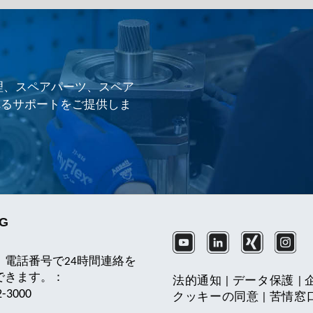
理、スペアパーツ、スペア
れるサポートをご提供しま
KG
、電話番号で24時間連絡を
できます。：
法的通知
|
データ保護
|
2-3000
クッキーの同意
|
苦情窓