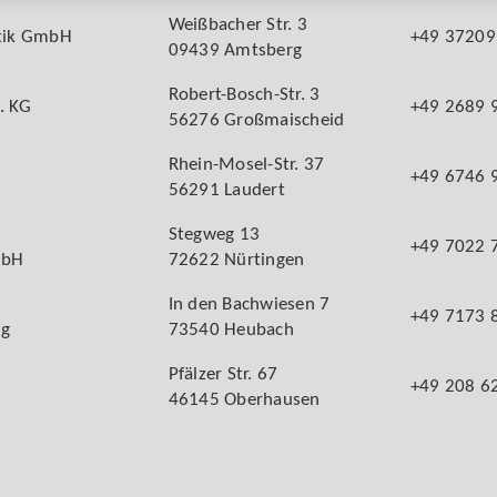
Weißbacher Str. 3
tik GmbH
+49 37209
09439 Amtsberg
Robert-Bosch-Str. 3
. KG
+49 2689 
56276 Großmaischeid
Rhein-Mosel-Str. 37
+49 6746 
56291 Laudert
Stegweg 13
+49 7022 
mbH
72622 Nürtingen
In den Bachwiesen 7
+49 7173 
ng
73540 Heubach
Pfälzer Str. 67
+49 208 6
46145 Oberhausen