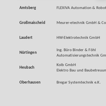
Amtsberg
FLEXIVA Automation & Robo
Großmaischeid
Meurer-etechnik GmbH & Co
Laudert
HW-Elektrotechnik GmbH
Ing. Büro Binder & Föhl
Nürtingen
Automatisierungstechnik G
Kolb GmbH
Heubach
Elektro Bau und Baubetreuu
Oberhausen
Bregar Systemtechnik e.K.