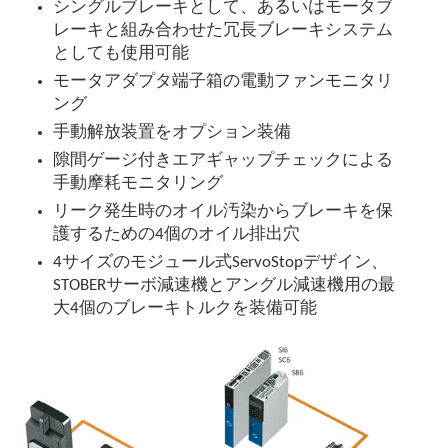
シングルブレーキとして、あるいはモータブ
レーキと組み合わせた冗長ブレーキシステム
としても使用可能
モータアダプタ端子箱の電動ファンモニタリ
ング
手動解放装置をオプション装備
隙間ゲージ付きエアギャップチェックによる
手動摩耗モニタリング
リーク発生時のオイル汚染からブレーキを保
護するための4個のオイル排出穴
4サイズのモジュール式ServoStopデザイン、
STOBERサーボ減速機とアングル減速機用の最
大4個のブレーキトルクを装備可能