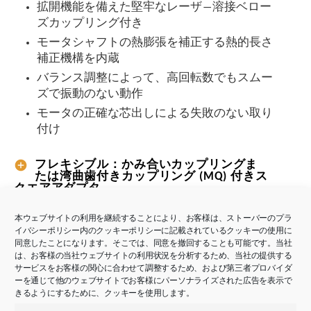
拡開機能を備えた堅牢なレーザ―溶接ベロー
ズカップリング付き
モータシャフトの熱膨張を補正する熱的長さ
補正機構を内蔵
バランス調整によって、高回転数でもスムー
ズで振動のない動作
モータの正確な芯出しによる失敗のない取り
付け
フレキシブル：かみ合いカップリングま
たは湾曲歯付きカップリング (MQ) 付きス
クエアアダプタ
同期サーボモータの迅速かつ容易な取り付け
本ウェブサイトの利用を継続することにより、お客様は、ストーバーのプラ
バックラッシ無しのかみ合いカップリングま
イバシーポリシー内のクッキーポリシーに記載されているクッキーの使用に
たは湾曲歯付きカップリングBoWex®付き
同意したことになります。そこでは、同意を撤回することも可能です。当社
は、お客様の当社ウェブサイトの利用状況を分析するため、当社の提供する
モータの取り外しはどの位置でも可能
サービスをお客様の関心に合わせて調整するため、および第三者プロバイダ
ーを通じて他のウェブサイトでお客様にパーソナライズされた広告を表示で
モータシャフトの熱膨張を補正する熱的長さ
きるようにするために、クッキーを使用します。
補正機構を内蔵