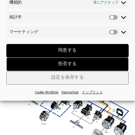
機能的
バランス調整によって、高回転数でもスムー
常にアクティブ
ズで振動のない動作
統計学
幅広いモータシャフト径範囲
統
計
モータの正確な芯出しによる失敗のない取り
マーケティング
学
付け
マ
ー
ケ
同意する
テ
ィ
拒否する
ン
グ
設定を保存する
Cookie-Richtlinie
Datenschutz
インプリント