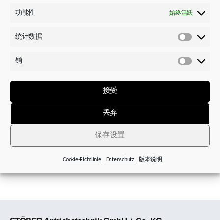
功能性
始终活跃
法律形式：
GmbH + Co. KG
统计数据
注册法院 Mannheim HRA 502800
统
计
营业税识别号：
销
数
销
DE 144 175 900
据
个人责任合伙人：
接受
STÖBER Antriebstechnik + Verwaltungs GmbH
注册法院 Mannheim HRB 501549
丢弃
保存设置
企业管理者：
Cookie-Richtlinie
Datenschutz
版本说明
Rainer Wegener