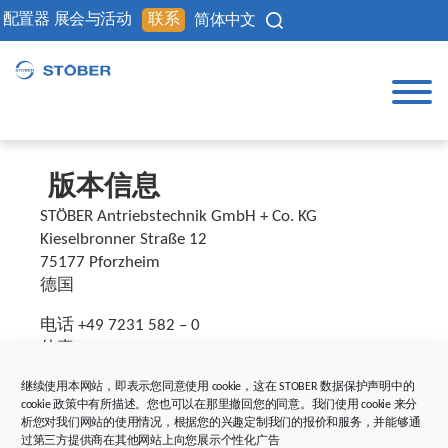
配置器
展会与活动
联系
简体中文
版本信息
STÖBER Antriebstechnik GmbH + Co. KG
Kieselbronner Straße 12
75177 Pforzheim
德国
电话 +49 7231 582 – 0
传真 +49 7231 582 – 1000
电子邮件 sales@stoeber.de
继续使用本网站，即表示您同意使用 cookie，这在 STOBER 数据保护声明中的
网站
www.stoeber.de
cookie 政策中有所描述。您也可以在那里撤回您的同意。我们使用 cookie 来分
我们在驱动技术领域的解决方案:
STOBER 产品和
析您对我们网站的使用情况，根据您的兴趣定制我们的报价和服务，并能够通
解决方案
过第三方提供商在其他网站上向您展示个性化广告