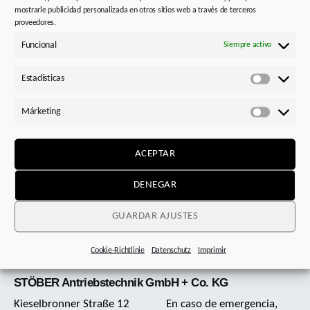
GmbH + Co KG
mostrarle publicidad personalizada en otros sitios web a través de terceros
Tribunal de registro Mannheim HRA 502800
proveedores.
Funcional
Siempre activo
CIF-IVA:
DE 144 175 900
Estadísticas
Estadísti
Socio responsable personalmente:
Stöber Antriebstechnik
+ Verwaltungs GmbH
Márketing
Márketi
Tribunal de registro Mannheim HRB 501549
Gerentes:
ACEPTAR
Rainer Wegener
DENEGAR
GUARDAR AJUSTES
Cookie-Richtlinie
Datenschutz
Imprimir
STÖBER Antriebstechnik GmbH + Co. KG
Kieselbronner Straße 12
En caso de emergencia,