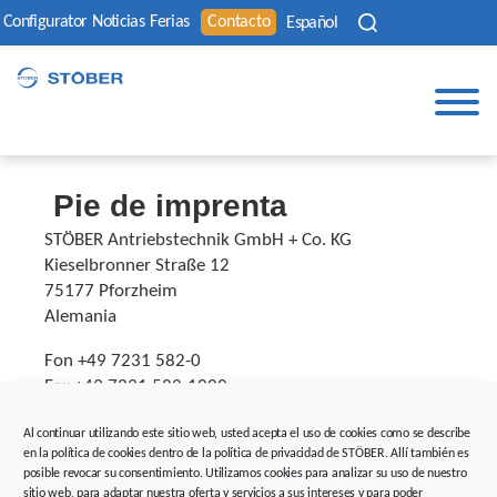
Configurator
Noticias
Ferias
Contacto
Español
Pie de imprenta
STÖBER Antriebstechnik GmbH + Co. KG
Kieselbronner Straße 12
75177 Pforzheim
Alemania
Fon +49 7231 582-0
Fax +49 7231 582-1000
sales@stoeber.de
Al continuar utilizando este sitio web, usted acepta el uso de cookies como se describe
www.stoeber.de
en la política de cookies dentro de la política de privacidad de STÖBER. Allí también es
posible revocar su consentimiento. Utilizamos cookies para analizar su uso de nuestro
Forma jurídica:
sitio web, para adaptar nuestra oferta y servicios a sus intereses y para poder