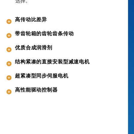
选择。
填
充
、
高传动比差异
成
型
带齿轮箱的齿轮齿条传动
、
密
优质合成润滑剂
封
、
结构紧凑的直接安装型减速电机
贴
标
超紧凑型同步伺服电机
签
，
高性能驱动控制器
还
是
收
集
、
重
新