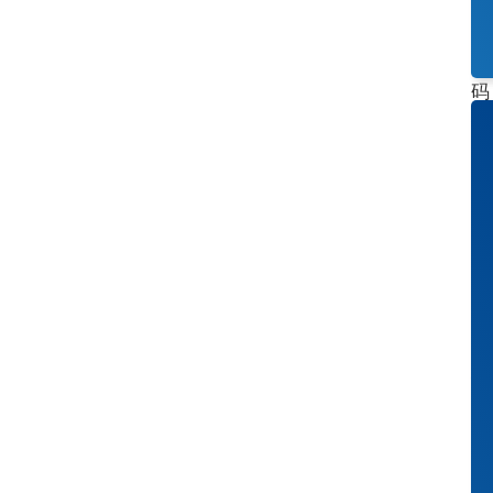
包
装
或
码
垛
工
作
—
—
我
们
都
能
为
您
的
特
定
应