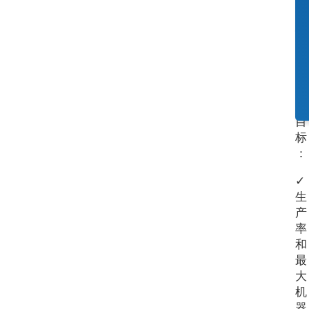
的
建
议
实
现
您
的
目
标
：
✓
生
产
率
和
最
大
机
器