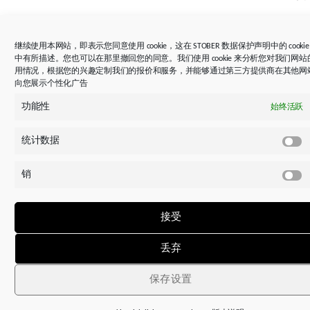
✓
降
继续使用本网站，即表示您同意使用 cookie，这在 STOBER 数据保护声明中的 cookie
低
中有所描述。您也可以在那里撤回您的同意。我们使用 cookie 来分析您对我们网站
制
用情况，根据您的兴趣定制我们的报价和服务，并能够通过第三方提供商在其他网
向您展示个性化广告
造
成
功能性
始终活跃
本
统计数据
✓
可
销
根
据
需
接受
求
调
丢弃
整
保存设置
✓
卫