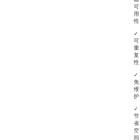
可
用
性
✓
可
重
复
性
✓
免
维
护
✓
节
省
空
间