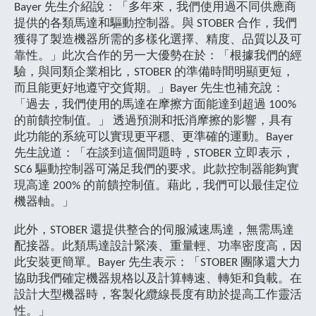
Bayer 先生介紹說：「多年來，我們使用過不同供應商
提供的各類馬達和驅動控制器。與 STOBER 合作，我們
獲得了製造機器所需的多樣化選擇、精度、品質以及可
靠性。」此次合作的另一大優勢在於：「根據我們的經
驗，與同類企業相比，STOBER 的準備時間明顯更短，
而且能更好地遵守交貨期。」Bayer 先生也補充說：
「過去，我們使用的馬達在摩擦方面能達到超過 100%
的前饋控制值。」 透過預測和抵消摩擦的影響，具有
此功能的系統可以實現更平穩、更準確的運動。Bayer
先生說道：「在談到這個問題時，STOBER 立即表示，
SC6 驅動控制器可滿足我們的要求。此款控制器能夠實
現高達 200% 的前饋控制值。藉此，我們可以最佳定位
機器軸。」
此外，STOBER 還提供整合的伺服減速馬達，無需馬達
配接器。此類馬達設計緊湊、重量輕、功率密度高，因
此安裝更簡單。Bayer 先生表示：「STOBER 團隊還大力
協助我們確定機器規格以及計算轉速、轉矩和負載。在
設計大型機器時，客製化纜線長度有助於提高工作靈活
性。」