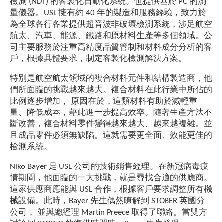
檢測 (NDT) 的客製化自動化系統。也提供基於 PC 的測
量儀器。USL 擁有約 40 年的製造和服務經驗，致力於
為全球各行各業提供超音波非破壞檢測系統，涉足航空
航太、汽車、能源、鐵路和原材料生產等多個領域。公
司主要服務於注重高精度品質管制和材料成分分析的客
戶，根據具體要求，制定客製化檢測解決方案。
特別是航空航太領域的複合材料元件和結構製造商，他
們所面臨的挑戰越來越大。複合材料在此行業中所佔的
比例逐步增加， 原因在於，這類材料有助於減輕重
量、降低成本，藉此進一步提高效率。隨著生產方法不
斷改善，複合材料零件變得越來越大、越來越複雜。並
且成品零件必須無缺陷。這就需要更全面、效能更佳的
檢測系統。
Niko Bayer 是 USL 公司的技術銷售經理。在新冠病毒疫
情期間，他面臨的一大挑戰，就是尋找合適的供應商。
這家供應商應能與 USL 合作，根據客戶要求調整所有機
械設備。此時，Bayer 先生偶然瞭解到 STOBER 英國分
公司， 並與總經理 Martin Preece 取得了聯絡。當雙方