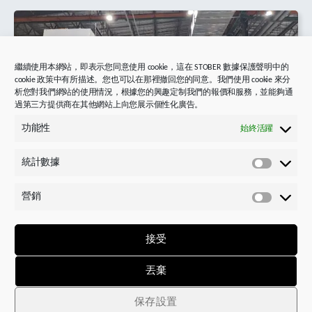
繼續使用本網站，即表示您同意使用 cookie，這在 STOBER 數據保護聲明中的
cookie 政策中有所描述。您也可以在那裡撤回您的同意。我們使用 cookie 來分
析您對我們網站的使用情況，根據您的興趣定制我們的報價和服務，並能夠通
過第三方提供商在其他網站上向您展示個性化廣告。
功能性
始終活躍
統計數據
統
計
營銷
數
營
據
銷
接受
為因應一家航空領域客戶之需求，Ultrasonic Sc​​
丟棄
iences Limited (USL) 生產了一款用於對複合材料零
件同時進行透射光和脈衝回波檢測的機器。
保存設置