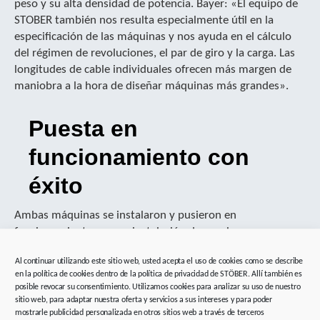
peso y su alta densidad de potencia. Bayer: «El equipo de
STOBER también nos resulta especialmente útil en la
especificación de las máquinas y nos ayuda en el cálculo
del régimen de revoluciones, el par de giro y la carga. Las
longitudes de cable individuales ofrecen más margen de
maniobra a la hora de diseñar máquinas más grandes».
Puesta en
funcionamiento con
éxito
Ambas máquinas se instalaron y pusieron en
funcionamiento en una instalación de prueba para
estructuras y componentes de aviones Boeing. Han
Al continuar utilizando este sitio web, usted acepta el uso de cookies como se describe
superado todos los requisitos de precisión mecánica.
en la política de cookies dentro de la política de privacidad de STÖBER. Allí también es
«Estamos muy satisfechos con las soluciones de STOBER y
posible revocar su consentimiento. Utilizamos cookies para analizar su uso de nuestro
su rendimiento como componentes centrales de nuestras
sitio web, para adaptar nuestra oferta y servicios a sus intereses y para poder
máquinas», resume Bayer.
mostrarle publicidad personalizada en otros sitios web a través de terceros