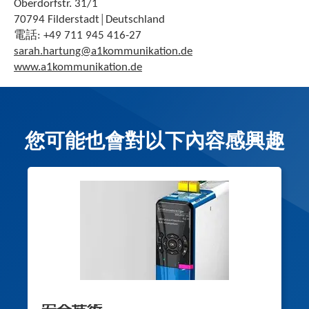
Oberdorfstr. 31/1
70794 Filderstadt│Deutschland
電話: +49 711 945 416-27
sarah.hartung@a1kommunikation.de
www.a1kommunikation.de
您可能也會對以下內容感興趣