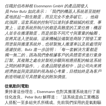
任職於伯布林根 Eisenmann GmbH 的產品開發人
員 Peter Butz 如此表示：「我們的機器人系統甚至能輕
柔地抓起一顆生雞蛋，而且完全不會弄破它。」 他藉
此強調，這套系統的控制可以達到多麼細膩的程度。事
實上，這套系統所執行的都是高難度的工業任務：機器
人並非在搬運雞蛋，而是抓取不同尺寸與重量的輪圈，
並將其送入塗裝線。這家機械設備製造商除了開發工業
用塗裝與搬運系統外，也研製無人搬運車以及前處理與
過濾技術。Butz 進一步說明：「每一套解決方案都是
獨一無二的，因為我們會根據客戶的具體需求進行量身
訂製。其複雜之處在於製程步驟與相應搭配的輸送系統
之間的精準協作。」在產品開發過程中，該公司向來將
經濟效益與資源節約視為核心考量，目標始終是為客戶
創造明確且可具體量化的附加價值。
從氣動到電動
秉持著這份理念，Eisenmann 也對其搬運系統進行了最
佳化改良。Peter Butz 解釋道：「該系統是由工業機器
人搭配一至多組夾爪所構成。先前我們採用的是氣動驅