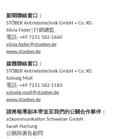
新聞聯絡窗口：
STÖBER Antriebstechnik GmbH + Co. KG
Silvia Feder│行銷總監
電話: +49 7231 582-1660
silvia.feder@stoeber.de
www.stoeber.de
媒體聯絡窗口：
STÖBER Antriebstechnik GmbH + Co. KG
Solveig Moll
電話: +49 7231 582-1183
solveig.moll@stoeber.de
www.stoeber.de
請將報導副本寄送至我們的公關合作夥伴：
a1kommunikation Schweizer GmbH
Sarah Hartung
公關與廣告顧問