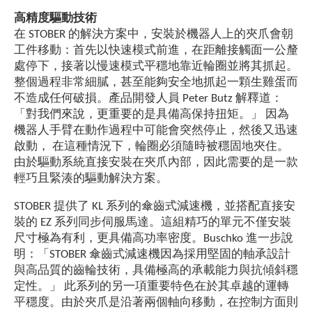
高精度驅動技術
在 STOBER 的解決方案中，安裝於機器人上的夾爪會朝
工件移動：首先以快速模式前進，在距離接觸面一公釐
處停下，接著以慢速模式平穩地靠近輪圈並將其抓起。
整個過程非常細膩，甚至能夠安全地抓起一顆生雞蛋而
不造成任何破損。產品開發人員 Peter Butz 解釋道：
「對我們來說，更重要的是具備高保持扭矩。」 因為
機器人手臂在動作過程中可能會突然停止，然後又迅速
啟動， 在這種情況下，輪圈必須隨時被穩固地夾住。
由於驅動系統直接安裝在夾爪內部，因此需要的是一款
輕巧且緊湊的驅動解決方案。
STOBER 提供了 KL 系列的傘齒式減速機，並搭配直接安
裝的 EZ 系列同步伺服馬達。這組精巧的單元不僅安裝
尺寸極為有利，更具備高功率密度。Buschko 進一步說
明：「STOBER 傘齒式減速機因為採用堅固的軸承設計
與高品質的齒輪技術，具備極高的承載能力與抗傾斜穩
定性。」 此系列的另一項重要特色在於其卓越的運轉
平穩度。由於夾爪是沿著兩個軸向移動，在控制方面則