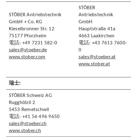
STÖBER
STÖBER Antriebstechnik
Antriebstechnik
GmbH + Co. KG
GmbH
Kieselbronner Str. 12
Hauptstraße 41a
75177 Pforzheim
4663 Laakirchen
電話: +49 7231 582-0
電話: +43 7613 7600-
sales@stoeber.de
0
www.stober.com
sales@stoeber.at
www.stober.at
瑞士:
STÖBER Schweiz AG
Rugghölzli 2
5453 Remetschwil
電話: +41 56 496 9650
sales@stoeber.ch
www.stober.ch