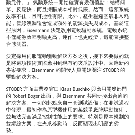
動元件。」 氣動系統一開始確實有幾個優點：結構簡
單、反應快，而且採購成本相對低廉。然而，這類系統
效率不佳，且可控性有限。此外，產生壓縮空氣非常耗
能，管線洩漏還會造成額外的能源損失與成本。基於這
些原因，Eisenmann 決定改用電動驅動系統。電動系統
不僅能源效率明顯更高，運作上也更經濟，還能直接整
合感測器。
決定採用伺服電動驅動解決方案之後，接下來要做的就
是將這項技術實際應用到現有的夾爪設計中。因應新的
專案要求，Eisenmann 的開發人員開始關注 STOBER 的
驅動解決方案。
STOBER 方面由業務窗口 Klaus Buschko 與應用開發部門
的 Robert Boger 出面，與 Eisenmann 共同研擬出合適的
解決方案。一切的起點來自一套測試設備；在測試過程
中發現，最初作為原型機使用的某競爭廠牌驅動技術，
並無法完全滿足控制性能上的要求。特別是原本規劃的
雙纜線方案，在夾爪移動時，反而顯現出明顯的劣
勢。