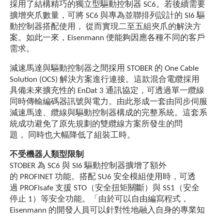
採用了結構精巧的獨立型驅動控制器 SC6。若後續需要
擴增夾爪數量，可將 SC6 與專為並聯排列設計的 SI6 驅
動控制器搭配使用， 從而實現二至五組夾爪的解決方
案。如此一來，Eisenmann 便能夠因應各種不同的客戶
需求。
減速馬達與驅動控制器之間採用 STOBER 的 One Cable
Solution (OCS) 解決方案進行連接。這款混合電纜採用
具備未來擴充性的 EnDat 3 通訊協定，可透過單一纜線
同時傳輸編碼器訊號與電力。由此形成一套由同步伺服
減速馬達、纜線與驅動控制器構成的完整系統。這套系
統成功避免了原先規劃的雙纜線方案所發生的問
題， 同時也大幅降低了組裝工時。
不受機器人類型限制
STOBER 為 SC6 與 SI6 驅動控制器擴增了額外
的 PROFINET 功能。搭配 SU6 安全模組使用時，可透
過 PROFIsafe 支援 STO（安全扭矩關斷）與 SS1（安全
停止 1）等安全功能。「由於可以自由編寫程式，
Eisenmann 的開發人員可以針對性地融入自身的專業知