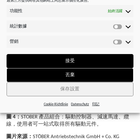
過第三方提供商在其他網站上向您展示個性化廣告。
功能性
始終活躍
統計數據
統
計
營銷
圖 3：
KL 系列傘齒式減速機（右側）搭配直接安裝
數
營
據
的 EZ 系列同步伺服馬達，並採用單纜解決方案
銷
（OCS）
接受
丟棄
保存設置
Cookie-Richtlinie
Datenschutz
印記
圖 4：
STOBER 產品組合：驅動控制器、減速馬達、纜
線，使用者可一站式取得所有驅動元件。
圖片來源：
STÖBER Antriebstechnik GmbH + Co. KG