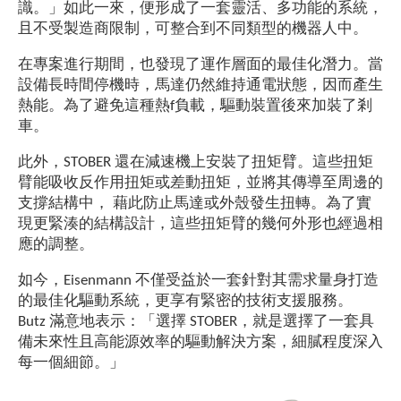
識。」如此一來，便形成了一套靈活、多功能的系統，
且不受製造商限制，可整合到不同類型的機器人中。
在專案進行期間，也發現了運作層面的最佳化潛力。當
設備長時間停機時，馬達仍然維持通電狀態，因而產生
熱能。為了避免這種熱f負載，驅動裝置後來加裝了剎
車。
此外，STOBER 還在減速機上安裝了扭矩臂。這些扭矩
臂能吸收反作用扭矩或差動扭矩，並將其傳導至周邊的
支撐結構中， 藉此防止馬達或外殼發生扭轉。為了實
現更緊湊的結構設計，這些扭矩臂的幾何外形也經過相
應的調整。
如今，Eisenmann 不僅受益於一套針對其需求量身打造
的最佳化驅動系統，更享有緊密的技術支援服務。
Butz 滿意地表示：「選擇 STOBER，就是選擇了一套具
備未來性且高能源效率的驅動解決方案，細膩程度深入
每一個細節。」