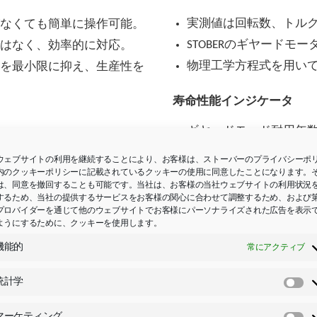
実測値は回転数、トル
なくても簡単に操作可能。
STOBERのギヤードモ
はなく、効率的に対応。
物理工学方程式を用い
を最小限に抑え、生産性を
寿命性能インジケータ
ギヤードモード耐用年数の
90 %以上：交換を推奨
ウェブサイトの利用を継続することにより、お客様は、ストーバーのプライバシーポ
ドライブコントローラ
内のクッキーポリシーに記載されているクッキーの使用に同意したことになります。
は、同意を撤回することも可能です。当社は、お客様の当社ウェブサイトの利用状況
力。
するため、当社の提供するサービスをお客様の関心に合わせて調整するため、および
プロバイダーを通じて他のウェブサイトでお客様にパーソナライズされた広告を表示
ようにするために、クッキーを使用します。
機能的
常にアクティブ
適化
統計学
統
負荷マトリックス
。
計
マーケティング