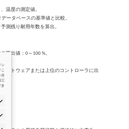
ク、温度の測定値。
ータデータベースの基準値と比較。
て予測残り耐用年数を算出。
算出値：0～100 %。
。
リシ
のソフトウェアまたは上位のコントローラに出
そこ
を分
第三
でき