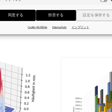
学
全運転時間にわたる駆
ョンの負荷状況を分析。
マ
ー
実際の負荷状況を把握
、運転状態を最適化。
ケ
同意する
拒否する
設定を保存する
Virtual Lifetim
。
テ
ト。
ィ
Cookie-Richtlinie
Datenschutz
インプリント
ン
最大限の透明性と駆動
グ