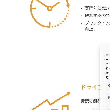
専門的知識が
解釈するので
ダウンタイム
向上。
本
ー
で
析
者
る
ドライブ最
持続可能な管理