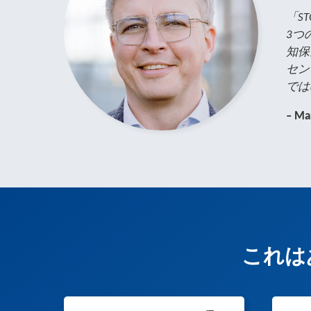
「S
3つ
知保
セン
では
– Mar
これは