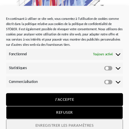
En continuant à utiliser ce site web, vous consentez à l'utilisation de cookies comme
décrit dans la politique relative aux cookies de la politique de confidentialité de
STÖBER. Il est également possible de révoquer votre consentement. Nous utilisons des
cookies pour analyser votre utilisation de notre site web, pour adapter notre offre et
nos services à vos intérêts et pour pouvoir vous montrer des publicités personnalisées
sur d'autres sites web via des fournisseurs tiers.
Fonctionnel
Toujours activé
Durée de vie virtuelle –
Matrice de charge
Statistiques
Statistiq
Documentation continue de l’état de charge cumulé du
système d’entraînement pendant tout le temps de
Commercialisation
fonctionnement.
Commerci
Base de données pour la saisie de situations de charge
réelles.
J'ACCEPTE
Exportation des données de durée de vie virtuelle sous
REFUSER
forme de fichier JSON ou CSV.
Transparence maximale et accès illimité aux données
ENREGISTRER LES PARAMÈTRES
mesurées du système d’entraînement.