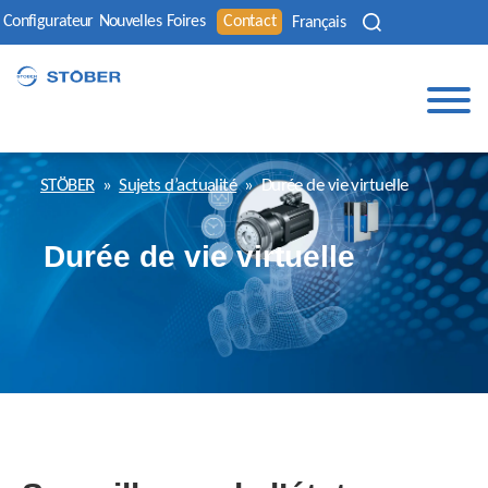
Configurateur
Nouvelles
Foires
Contact
Français
STÖBER
»
Sujets d’actualité
»
Durée de vie virtuelle
Durée de vie virtuelle