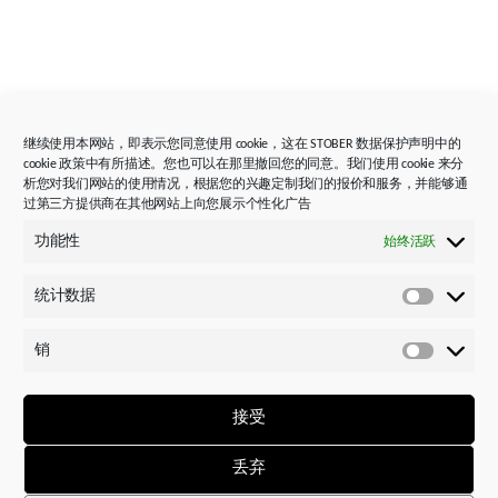
继续使用本网站，即表示您同意使用 cookie，这在 STOBER 数据保护声明中的
cookie 政策中有所描述。您也可以在那里撤回您的同意。我们使用 cookie 来分
我们为您实现愿景和完成项目提供助力与支持。
析您对我们网站的使用情况，根据您的兴趣定制我们的报价和服务，并能够通
过第三方提供商在其他网站上向您展示个性化广告
数十年的丰富经验和极其全面的产品组合是我们的有力
功能性
始终活跃
凭仗。 我们的应用工程师们凭借专业能力与知识，竭
诚为您提供咨询服务！
统计数据
统
计
销
数
销
据
你可能也会对这个感兴趣
接受
丢弃