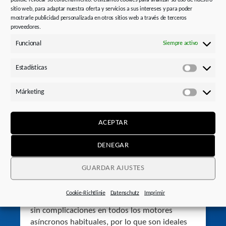
sitio web, para adaptar nuestra oferta y servicios a sus intereses y para poder
mostrarle publicidad personalizada en otros sitios web a través de terceros
proveedores.
Esto también podría
Funcional
Siempre activo
interesarle
Estadísticas
Estadísti
Márketing
Márketi
ACEPTAR
DENEGAR
Reductores coaxiales industriales
GUARDAR AJUSTES
Los reductores coaxiales convencen por su
Cookie-Richtlinie
Datenschutz
Imprimir
diseño de una pieza. Se montan rápidamente y
sin complicaciones en todos los motores
asíncronos habituales, por lo que son ideales