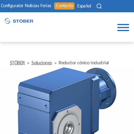
Configurator
Noticias
Ferias
Contacto
Español
STÖBER
»
Soluciones
»
Reductor cónico industrial