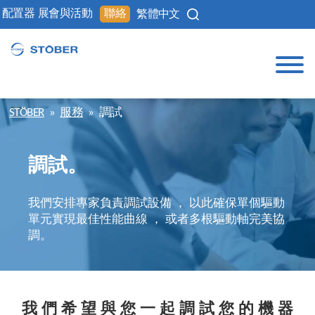
配置器
展會與活動
聯絡
繁體中文
STÖBER
»
服務
»
調試
調試。
我們安排專家負責調試設備 ， 以此確保單個驅動
單元實現最佳性能曲線 ， 或者多根驅動軸完美協
調。
我 們 希 望 與 您 一 起 調 試 您 的 機 器