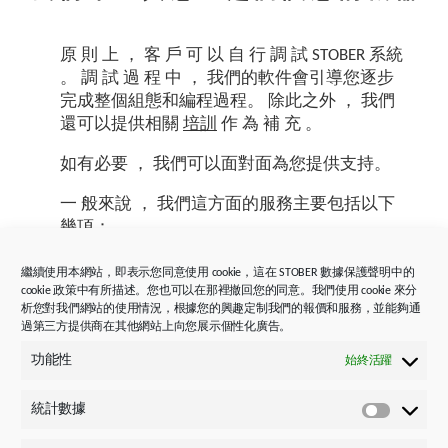
原 則 上 ， 客 戶 可 以 自 行 調 試 STOBER 系統
。 調 試 過 程 中 ， 我們的軟件會引導您逐步
完成整個組態和編程過程。 除此之外 ， 我們
還可以提供相關
培訓
作 為 補 充 。
如有必要 ， 我們可以面對面為您提供支持。
一 般來說 ， 我們這方面的服務主要包括以下
幾項：
✓ 檢 查 安 裝 情 況
繼續使用本網站，即表示您同意使用 cookie，這在 STOBER 數據保護聲明中的
cookie 政策中有所描述。您也可以在那裡撤回您的同意。我們使用 cookie 來分
✓ 組 態 與 編 程
析您對我們網站的使用情況，根據您的興趣定制我們的報價和服務，並能夠通
過第三方提供商在其他網站上向您展示個性化廣告。
✓ 試 運 行
功能性
始終活躍
✓ 本 地 應 用 培 訓
統計數據
統
計