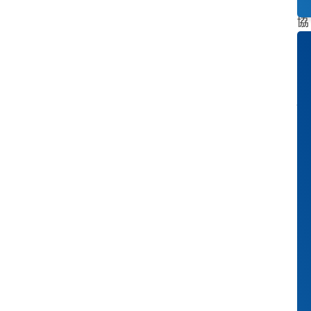
高
協
同
效
率
的
驅
動
解
決
方
案
。
與
S
T
O
B
E
R