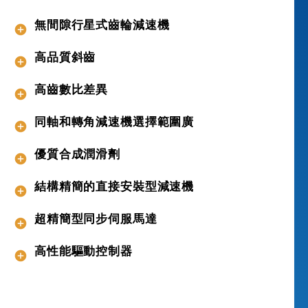
S
無間隙行星式齒輪減速機
T
O
高品質斜齒
B
E
高齒數比差異
R
作
同軸和轉角減速機選擇範圍廣
為
系
優質合成潤滑劑
統
製
結構精簡的直接安裝型減速機
造
商
超精簡型同步伺服馬達
，
提
供
高性能驅動控制器
具
有
最