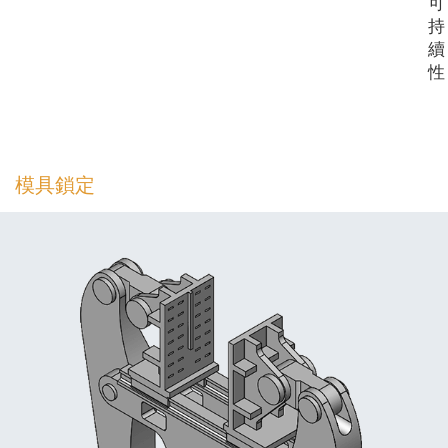
可
持
續
性
模具鎖定