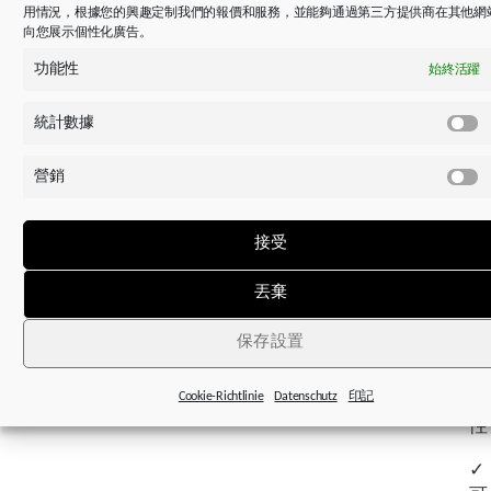
生
用情況，根據您的興趣定制我們的報價和服務，並能夠通過第三方提供商在其他網
向您展示個性化廣告。
產
成
功能性
始終活躍
本
降
統計數據
低
營銷
✓
免
保
接受
養
丟棄
✓
能
保存設置
源
效
Cookie-Richtlinie
Datenschutz
印記
率
性
✓