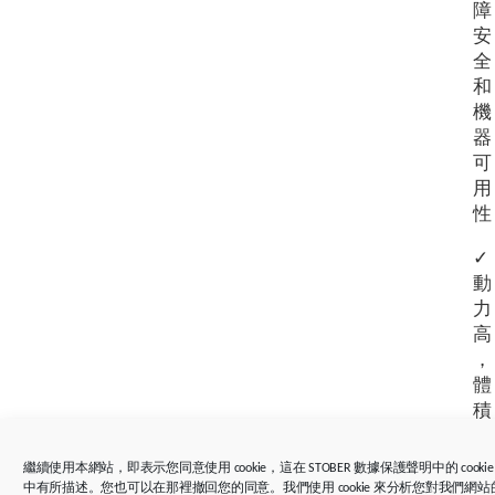
障
安
全
和
機
器
可
用
性
✓
動
力
高
，
體
積
小
繼續使用本網站，即表示您同意使用 cookie，這在 STOBER 數據保護聲明中的 cookie
✓
中有所描述。您也可以在那裡撤回您的同意。我們使用 cookie 來分析您對我們網站