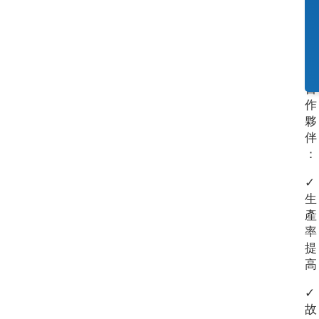
重
大
貢
獻
的
合
作
夥
伴
：
✓
生
產
率
提
高
✓
故