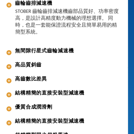
齒輪齒排減速機
速
STOBER 齒輪齒排減速機齒部品質好、功率密度
機
高，是設計高精度動力機械的理想選擇。 同
、
時，也是一套能保證流程安全且簡單易用的精
電
簡型系統。
機
、
電
無間隙行星式齒輪減速機
纜
和
高品質斜齒
驅
動
高齒數比差異
控
制
結構精簡的直接安裝型減速機
器
–
優質合成潤滑劑
一
站
結構精簡的直接安裝型減速機
式
供