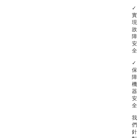
✓
實
現
故
障
安
全
✓
保
障
機
器
安
全
我
們
針