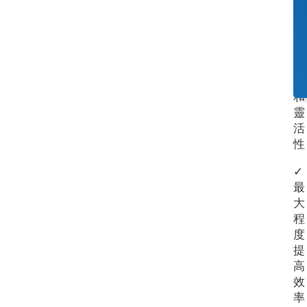
✓
提
高
精
度
和
靈
活
性
✓
最
大
程
度
提
高
效
率