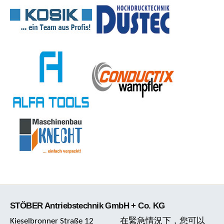
STÖBER Antriebstechnik GmbH + Co. KG
Kieselbronner Straße 12
在緊急情況下，您可以