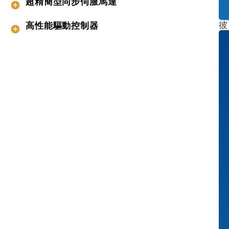
超精簡型同步伺服馬達
貨
，
彼
高性能驅動控制器
此
完
美
搭
配
，
助
您
實
現
下
列
目
標
：
✓