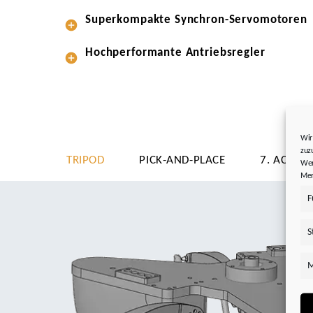
Superkompakte Synchron-Servomotoren
Hochperformante Antriebsregler
Wir
zuz
TRIPOD
PICK-AND-PLACE
7. ACHSE
Wer
Mer
F
S
M