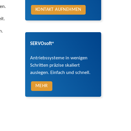
en.
KONTAKT AUFNEHMEN
it.
n.
SERVOsoft
®
Antriebssysteme in wenigen
Schritten präzise skaliert
auslegen. Einfach und schnell.
MEHR