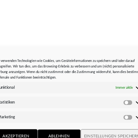
 verwenden Technologien wie Cookies, um Geräteinformationen zu speichern und/oder darauf
ugreifen. Wir tun dies, um das Browsing-Erlebnis zu verbessern und um (nicht) personalisierte
REGALBEDIENGERÄT
LAGERSYSTEM
bung anzuzeigen. Wenn du nicht zustimmst oder die Zustimmung widerrufst, kann dies besti
kmale und Funktionen beeinträchtigen.
unktional
Immer aktiv
tatistiken
Sta
arketing
Ma
AKZEPTIEREN
ABLEHNEN
EINSTELLUNGEN SPEICHER