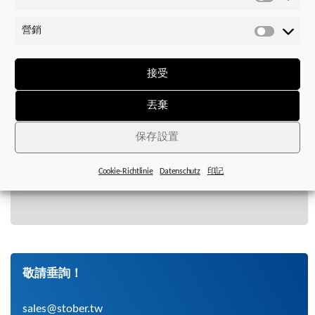
諮詢與支援
統
工具與軟體
計
營銷
數
服務、備件與維修
營
據
銷
接受
技術諮詢
丟棄
歡迎聯絡我們銷售中心的應用工程師，或我們的頂
尖支援團隊，我們將竭誠為您服務。
保存設置
Cookie-Richtlinie
Datenschutz
印記
敬請垂詢！
sales@stober.tw