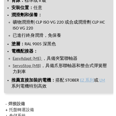
背隙：
標準或 II 級
安裝位置：
任意
潤滑劑和保養：
礦物潤滑劑 CLP ISO VG 220 或合成潤滑劑 CLP HC
ISO VG 220
已進行終身潤滑，免保養
塗層：
RAL 9005 深黑色
電機配接器：
EasyAdapt (ME)
，具備夾緊聯軸器
ServoStop (MB)
，具備爪形聯軸器和整合式彈簧壓
力剎車
推薦直接加裝的電機：
搭配 STOBER
EZ 系列
或
LM
系列電機特別高效
焊接設備
托盤轉運設備
倉儲系統