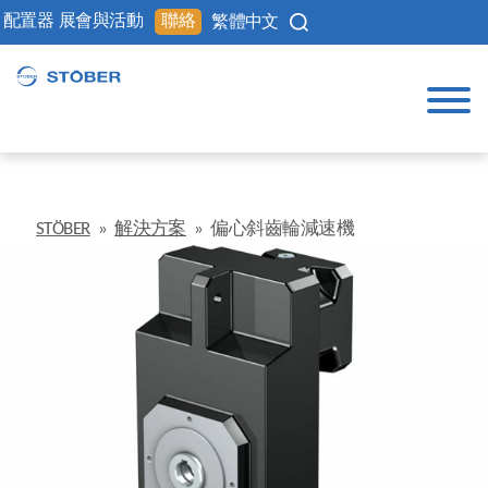
配置器
展會與活動
聯絡
繁體中文
STÖBER
»
解決方案
»
偏心斜齒輪減速機