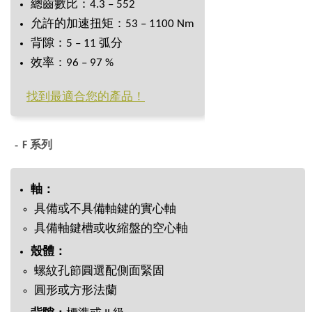
總齒數比：4.3 – 552
允許的加速扭矩：53 – 1100 Nm
背隙：5 – 11 弧分
效率：96 – 97 %
找到最適合您的產品！
F 系列
軸：
具備或不具備軸鍵的實心軸
具備軸鍵槽或收縮盤的空心軸
殼體：
螺紋孔節圓選配側面緊固
圓形或方形法蘭