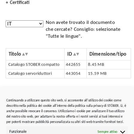
Certificati
Non avete trovato il documento
che cercate? Consiglio: selezionate
"Tutte le lingue".
Titolo
ID
Dimensione/tipo
Catalogo STOBER compatto
442655
8.45 MB
Catalogo servoriduttori
443054
15.59 MB
Consulenza e assistenza
Tool e software
Continuando a utilizzare questo sito web, si acconsente all'utilizzo dei cookie come
descritto nella politica dei cookie all'interno della politica sulla privacy di STÖBER. Lì, è
Assistenza, sostituzione e riparazione
anche possibile revocare il consenso. Utilizziamo i cookie per analizzare il tuo utilizzo
del nostro sito web, per adattare la nostra offerta e i nostri servizi ai tuoi interessi e
per poterti mostrare pubblicità personalizzata su altri siti web tramite fornitori terzi.
Consulenza tecnica
Funzionale
Sempre attivo