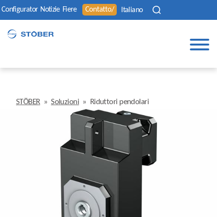
Configurator
Notizie
Fiere
Contatto/
Italiano
STÖBER
»
Soluzioni
»
Riduttori pendolari