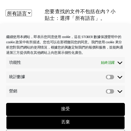
您要查找的文件不包括在內？小
貼士：選擇「所有語言」。
頭銜
識別號
文件大小/文件類型
繼續使用本網站，即表示您同意使用 cookie，這在 STOBER 數據保護聲明中的
cookie 政策中有所描述。您也可以在那裡撤回您的同意。我們使用 cookie 來分
析您對我們網站的使用情況，根據您的興趣定制我們的報價和服務，並能夠通
過第三方提供商在其他網站上向您展示個性化廣告。
服務
功能性
始終活躍
諮詢與支援
統計數據
工具與軟體
統
服務、備件與維修
計
營銷
數
營
據
銷
技術諮詢
接受
歡迎聯絡我們銷售中心的應用工程師，或我們的頂
尖支援團隊，我們將竭誠為您服務。
丟棄