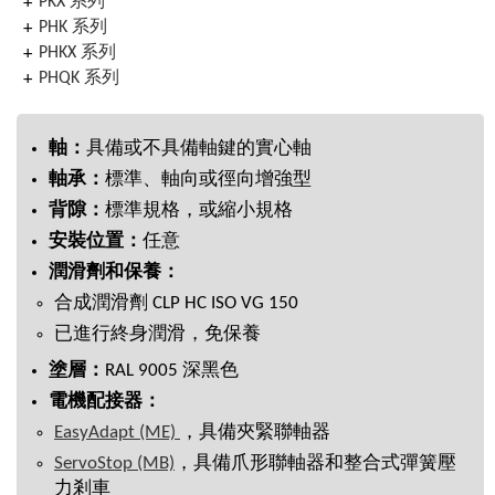
PKX 系列
PHK 系列
PHKX 系列
PHQK 系列
軸：
具備或不具備軸鍵的實心軸
軸承：
標準、軸向或徑向增強型
背隙：
標準規格，或縮小規格
安裝位置：
任意
潤滑劑和保養：
合成潤滑劑 CLP HC ISO VG 150
已進行終身潤滑，免保養
塗層：
RAL 9005 深黑色
電機配接器：
EasyAdapt (ME)
，具備夾緊聯軸器
ServoStop (MB)
，具備爪形聯軸器和整合式彈簧壓
力剎車