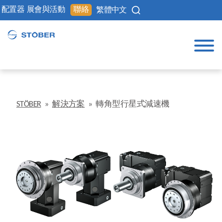
配置器
展會與活動
聯絡
繁體中文
STÖBER
»
解決方案
»
轉角型行星式減速機