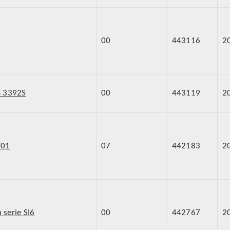
00
443116
2
B 3392S
00
443119
2
001
07
442183
2
 serie SI6
00
442767
2