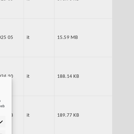
025 05
it
15.59 MB
024 10
it
188.14 KB
a
 web
024 08
it
189.77 KB