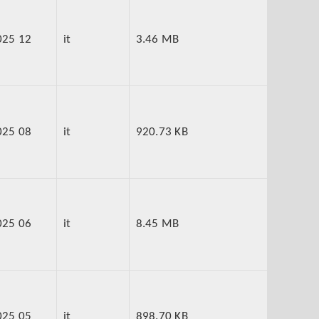
025 12
it
3.46 MB
025 08
it
920.73 KB
025 06
it
8.45 MB
025 05
it
898.70 KB