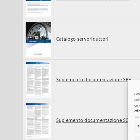
Catalogo servoriduttori
Suplemento documentazione SB6
Con
poli
cons
offe
tram
Suplemento documentazione SC6 SI6
F