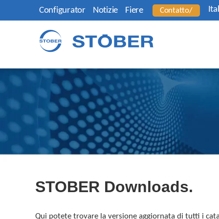
Ita
Configurator
Notizie
Fiere
Contatto/
STOBER Downloads.
Qui potete trovare la versione aggiornata di tutti i catal