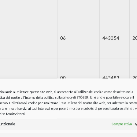
06
443054
2
00
443483
2
tinuando a utilizzare questo sito web, si acconsente all'utilizzo dei cookie come descritto nella
tica dei cookie all'interno della politica sulla privacy di STÖBER. Lì, è anche possibile revocare il
enso. Utilizziamo i cookie per analizzare il tuo utilizzo del nostro sito web, per adattare la nostr
rta e i nostri servizi ai tuoi interessi e per poterti mostrare pubblicità personalizzata su altri siti
ite fornitori terzi.
04
443267
2
unzionale
Sempre attivo