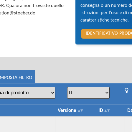
consegna o un numero del
BER. Qualora non trovaste quello
istruzioni per l’uso e di 
tion@stoeber.de
caratteristiche tecniche.
IDENTIFICATIVO PRO
IMPOSTA FILTRO
Versione
ID
D