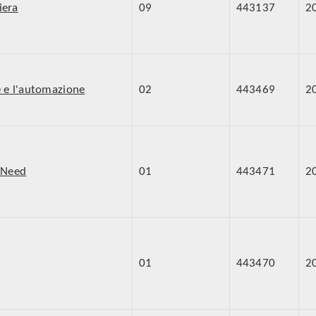
iera
09
443137
2
e e l'automazione
02
443469
2
y Need
01
443471
2
01
443470
2