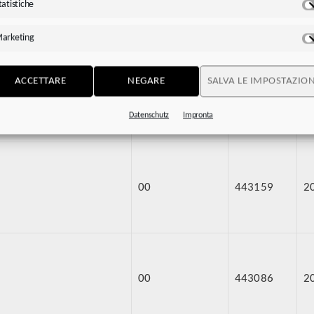
tatistiche
Sta
00
443146
2
arketing
Ma
ACCETTARE
NEGARE
SALVA LE IMPOSTAZION
 VEM
04
441750
2
Datenschutz
Impronta
00
443159
2
00
443086
2