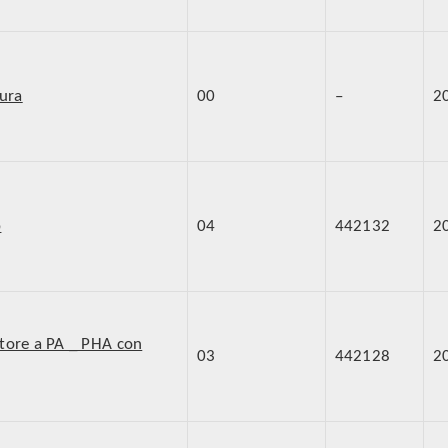
tura
00
–
2
b
04
442132
2
tore a PA _ PHA con
03
442128
2