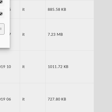
tistiche
023 05
it
885.58 KB
rketing
I
022 07
it
7.23 MB
019 10
it
1011.72 KB
019 06
it
727.80 KB