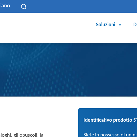
liano
Soluzioni
D
Identificativo prodotto
Siete in possesso di un 
oghi, gli opuscoli, la