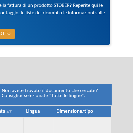
la fattura di un prodotto STOBER? Reperite qui le
montaggio, le liste dei ricambi o le informazioni sulle
DOTTO
Non avete trovato il documento che cercate?
Consiglio: selezionate "Tutte le lingue".
ata
Lingua
Dimensione/tipo