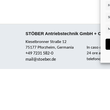
F
S
M
STÖBER Antriebstechnik GmbH + Co. 
Kieselbronner Straße 12
75177 Pforzheim, Germania
In caso di em
+49 7231 582-0
24 ore al gio
+49
telefono:
mail@stoeber.de