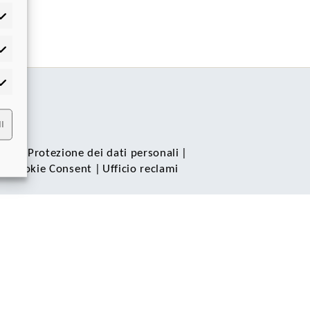
tistiche
rketing
I
gali
|
Protezione dei dati personali
|
e
|
Cookie Consent
|
Ufficio reclami