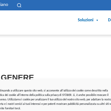
liano
Soluzioni
D
I GENERE
tinuando a utilizzare questo sito web, si acconsente all'utilizzo dei cookie come descritto nella
fferenziazione di genere. I termini corrispondenti si applicano in li
tica dei cookie all'interno della politica sulla privacy di STÖBER. Lì, è anche possibile revocare il
cun giudizio, ma ha semplicemente ragioni redazionali.
enso. Utilizziamo i cookie per analizzare il tuo utilizzo del nostro sito web, per adattare la nostr
rta e i nostri servizi ai tuoi interessi e per poterti mostrare pubblicità personalizzata su altri siti
ite fornitori terzi.