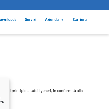
ownloads
Servizi
Azienda
Carriera
nea di principio a tutti i generi, in conformità alla
a
 web