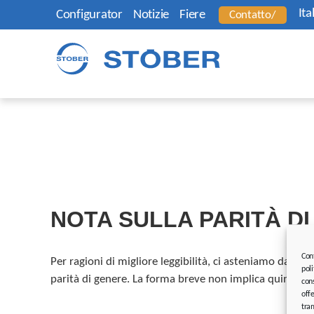
Ita
Configurator
Notizie
Fiere
Contatto/
NOTA SULLA PARITÀ D
Con
Per ragioni di migliore leggibilità, ci asteniamo dalla di
poli
parità di genere. La forma breve non implica quindi al
cons
offe
tram