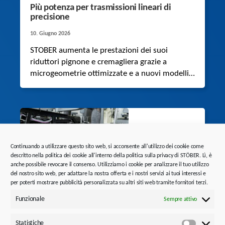
Più potenza per trasmissioni lineari di
precisione
10. Giugno 2026
STOBER aumenta le prestazioni dei suoi
riduttori pignone e cremagliera grazie a
microgeometrie ottimizzate e a nuovi modelli
di calcolo FEM. I risultati sono confermati da
serie di test approfonditi.
Continuando a utilizzare questo sito web, si acconsente all'utilizzo dei cookie come
descritto nella politica dei cookie all'interno della politica sulla privacy di STÖBER. Lì, è
anche possibile revocare il consenso. Utilizziamo i cookie per analizzare il tuo utilizzo
del nostro sito web, per adattare la nostra offerta e i nostri servizi ai tuoi interessi e
per poterti mostrare pubblicità personalizzata su altri siti web tramite fornitori terzi.
Tecnica di trasmissione per un allenamento
Funzionale
Sempre attivo
di forza e di riabilitazione intelligenti
1. Giugno 2026
Statistiche