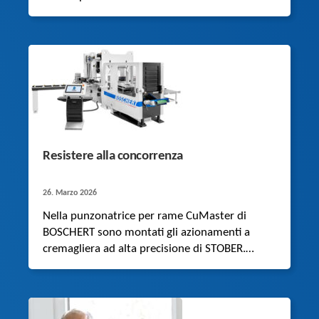
completo che comprende un
servomotoriduttore sincrono, un cavo e il
relativo azionamento STOBER.
Resistere alla concorrenza
26. Marzo 2026
Nella punzonatrice per rame CuMaster di
BOSCHERT sono montati gli azionamenti a
cremagliera ad alta precisione di STOBER.
Rispetto agli azionamenti a mandrino, sono più
veloci e più dinamici.