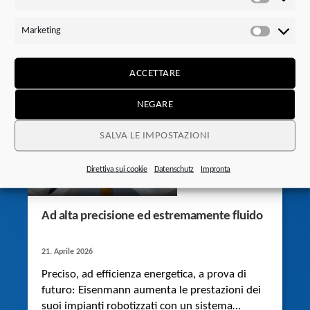
Statistic
Gli attrezzi da fitness milon Q+ utilizzano i
Marketing
silenziosi riduttori coppia conica STOBER per
Marketi
movimenti precisi in applicazioni di fitness e di
riabilitazione.
ACCETTARE
NEGARE
SALVA LE IMPOSTAZIONI
Direttiva sui cookie
Datenschutz
Impronta
Ad alta precisione ed estremamente fluido
21. Aprile 2026
Preciso, ad efficienza energetica, a prova di
futuro: Eisenmann aumenta le prestazioni dei
suoi impianti robotizzati con un sistema