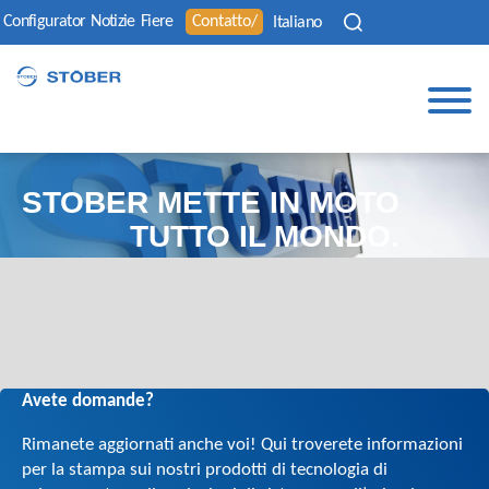
Configurator
Notizie
Fiere
Contatto/
Italiano
STOBER METTE IN MOTO
TUTTO IL MONDO.
Avete domande?
Rimanete aggiornati anche voi! Qui troverete informazioni
per la stampa sui nostri prodotti di tecnologia di