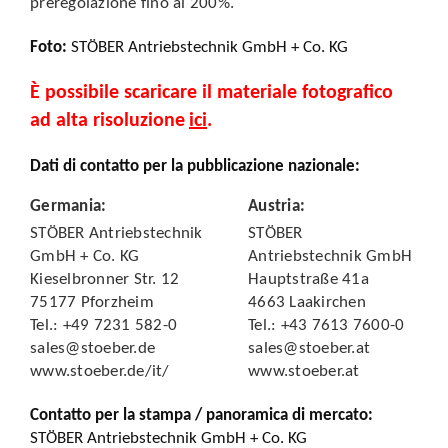
preregolazione fino al 200%.
Foto
:
STÖBER Antriebstechnik GmbH + Co. KG
È possibile scaricare il materiale fotografico
ad alta risoluzione
ici
.
Dati di contatto per la pubblicazione nazionale:
Germania
:
Austria
:
STÖBER Antriebstechnik
STÖBER
GmbH + Co. KG
Antriebstechnik GmbH
Kieselbronner Str. 12
Hauptstraße 41a
75177 Pforzheim
4663 Laakirchen
Tel.: +49 7231 582-0
Tel.: +43 7613 7600-0
sales@stoeber.de
sales@stoeber.at
www.stoeber.de/it/
www.stoeber.at
Contatto per la stampa / panoramica di mercato:
STÖBER Antriebstechnik GmbH + Co. KG