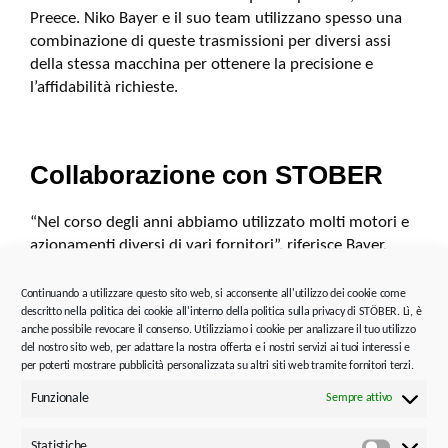
Preece. Niko Bayer e il suo team utilizzano spesso una
combinazione di queste trasmissioni per diversi assi
della stessa macchina per ottenere la precisione e
l’affidabilità richieste.
Collaborazione con STOBER
“Nel corso degli anni abbiamo utilizzato molti motori e
azionamenti diversi di vari fornitori”, riferisce Bayer.
“Con STOBER otteniamo la scelta, la precisione, la
qualità e l’affidabilità di cui abbiamo bisogno per la
Continuando a utilizzare questo sito web, si acconsente all'utilizzo dei cookie come
descritto nella politica dei cookie all'interno della politica sulla privacy di STÖBER. Lì, è
costruzione delle nostre macchine”. Un altro grande
anche possibile revocare il consenso. Utilizziamo i cookie per analizzare il tuo utilizzo
vantaggio di questa collaborazione: “Secondo la nostra
del nostro sito web, per adattare la nostra offerta e i nostri servizi ai tuoi interessi e
esperienza, STOBER garantisce sempre tempi di
per poterti mostrare pubblicità personalizzata su altri siti web tramite fornitori terzi.
commercializzazione più brevi e un migliore rispetto
Funzionale
Sempre attivo
delle date di consegna rispetto alla concorrenza”,
afferma Bayer, aggiungendo: “In passato, utilizzavamo
Statistiche