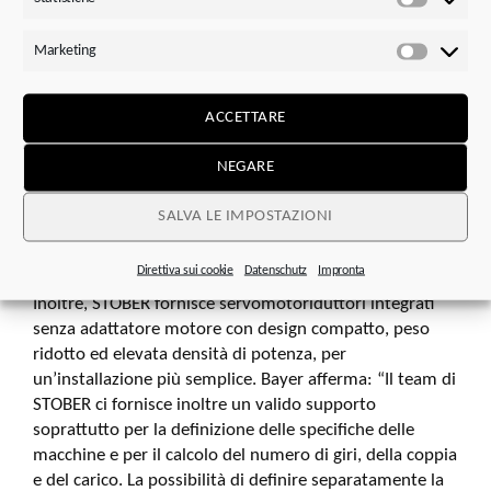
motori che consentivano di implementare valori di
Statistic
attrito superiori al 100 per cento per la preregolazione”.
Marketing
Anticipando e contrastando gli effetti dell’attrito, i
Marketi
sistemi dotati di questa funzione possono eseguire
movimenti più fluidi e precisi. “Quando abbiamo
ACCETTARE
discusso questo argomento, STOBER ha segnalato
immediatamente la sua disponibilità a implementare i
NEGARE
nostri requisiti con l’azionamento SC6, ottenendo valori
di preregolazione fino al 200%. Questo ci permette di
SALVA LE IMPOSTAZIONI
posizionare perfettamente gli assi delle nostre
macchine”, spiega Bayer.
Direttiva sui cookie
Datenschutz
Impronta
Inoltre, STOBER fornisce servomotoriduttori integrati
senza adattatore motore con design compatto, peso
ridotto ed elevata densità di potenza, per
un’installazione più semplice. Bayer afferma: “Il team di
STOBER ci fornisce inoltre un valido supporto
soprattutto per la definizione delle specifiche delle
macchine e per il calcolo del numero di giri, della coppia
e del carico. La possibilità di definire separatamente la