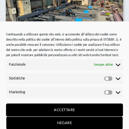
Continuando a utilizzare questo sito web, si acconsente all'utilizzo dei cookie come
descritto nella politica dei cookie all'interno della politica sulla privacy di STÖBER. Lì, è
anche possibile revocare il consenso. Utilizziamo i cookie per analizzare il tuo utilizzo
del nostro sito web, per adattare la nostra offerta e i nostri servizi ai tuoi interessi e
per poterti mostrare pubblicità personalizzata su altri siti web tramite fornitori terzi.
Funzionale
Sempre attivo
Statistiche
Nel capannone per il montaggio vengono assemblati i
Statistic
centri di foratura.
Marketing
Marketi
ACCETTARE
NEGARE