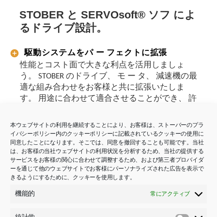
STOBER と SERVOsoft® ソフ によ
るドライブ設計。
駆動システムをパ ー フェクトに拡張
性能とコスト面で大きな利点を活用しましょ
う。 STOBER のドライブ、 モ ー タ、 減速機の最
適な組み合わせをお客様と共に拡張いたしま
す。 用途に合わせて適合させることができ、 許
容誤差は 一 切ありません。 調達時や保守時の
パフォ ー マンスの低下、 効率の低下、 そして
本ウェブサイトの利用を継続することにより、お客様は、ストーバーのプラ
費用の増加を回避できます。
イバシーポリシー内のクッキーポリシーに記載されているクッキーの使用に
同意したことになります。そこでは、同意を撤回することも可能です。当社
は、お客様の当社ウェブサイトの利用状況を分析するため、当社の提供する
サービスをお客様の関心に合わせて調整するため、および第三者プロバイダ
シ ー ケンスと移動プロファイルの作成
ーを通じて他のウェブサイトでお客様にパーソナライズされた広告を表示で
きるようにするために、クッキーを使用します。
SERVOsoft® はあらかじめ定義された 15 個の機械
系構成を提供しています。 S曲線プロファイ
機能的
常にアクティブ
ル、 ジャ ー クプロファイル、 CAM プロファイ
ル、多項式プロファイルのシ ー ケンスを簡単に