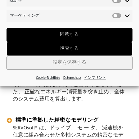
統計学
統
作成またはインポ ー トできます。 また、 負荷
計
容量および推進力の公式などを定義し、 これら
マーケティング
学
マ
の公式をシ ー ケンス図に表示することができま
ー
す。
ケ
同意する
テ
ィ
プロジェクト指向型アプロ ー チ
拒否する
ン
SERVOsoft® を使って、 一 つの構成内あるいは共
グ
設定を保存する
通DCリンク内で最大50軸のプロジェクトを作成
できます。 さらに、 SERVOsoft® の当社エキスパ
ートが多軸計算を生成し、詳細な電流分析やエ
Cookie-Richtlinie
Datenschutz
インプリント
ネルギ ー 貯蔵分析を行うことも可能です。 ま
た、 正確なエネルギー消費量を突き止め、全体
のシステム費用を算出します。
標準に準拠した精密なモデリング
SERVOsoft® は、ドライブ、 モ ー タ、 減速機を
任意に組み合わせた多軸システムの精密なモデ