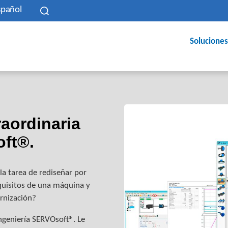
spañol
Soluciones
aordinaria
ft®.
la tarea de rediseñar por
quisitos de una máquina y
ernización?
ngeniería SERVOsoft®. Le