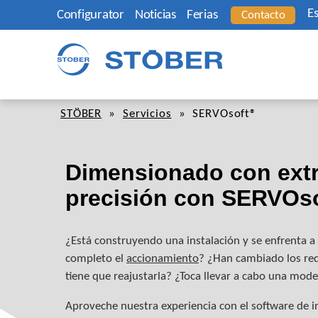
E
Configurator
Noticias
Ferias
Contacto
STÖBER
»
Servicios
»
SERVOsoft®
Dimensionado con extr
precisión con SERVOso
¿Está construyendo una instalación y se enfrenta a 
completo el
accionamiento
? ¿Han cambiado los re
tiene que reajustarla? ¿Toca llevar a cabo una mod
Aproveche nuestra experiencia con el software de i