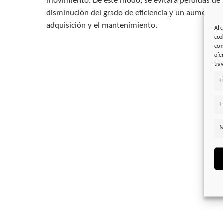
movimiento. De este modo, se evitará pérdidas de
disminución del grado de eficiencia y un aumento de
adquisición y el mantenimiento.
Al 
coo
con
ofe
tra
F
E
M