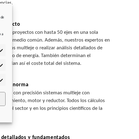
ncias.
 de
proyecto
ón de proyectos con hasta 50 ejes en una sola
b a
to intermedio común. Además, nuestros expertos en
culos multieje o realizar análisis detallados de
amiento de energía. También determinan el
alculan así el coste total del sistema.
adísticas
rketing
ún la norma
odelar con precisión sistemas multieje con
ionamiento, motor y reductor. Todos los cálculos
s del sector y en los principios científicos de la
s detallados y fundamentados