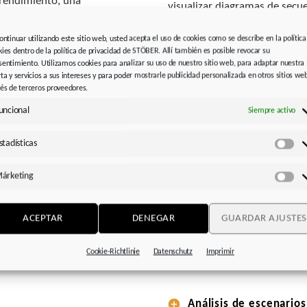
 rendimiento, una
visualizar diagramas de secue
 los gastos financieros en la
continuar utilizando este sitio web, usted acepta el uso de cookies como se describe en la política
kies dentro de la política de privacidad de STÖBER. Allí también es posible revocar su
Enfoque orientado al 
sentimiento. Utilizamos cookies para analizar su uso de nuestro sitio web, para adaptar nuestra
SERVOsoft® permite la creaci
rta y servicios a sus intereses y para poder mostrarle publicidad personalizada en otros sitios we
configuración o en un circui
vés de terceros proveedores.
SERVOsoft® pueden generar cál
uncional
Siempre activo
flujo de corriente y almacen
consumo de energía exacto y c
stadísticas
Est
árketing
Má
Modelado preciso seg
SERVOsoft® se utiliza para m
ACEPTAR
DENEGAR
GUARDAR AJUSTES
cualquier combinación de acc
se basan en las normas actuale
Cookie-Richtlinie
Datenschutz
Imprimir
dinámica.
Análisis de escenario