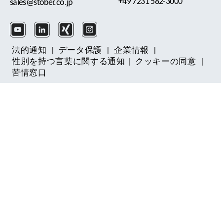
+49 7231 582-3000
sales@stober.co.jp
法的通知
|
データ保護
|
企業情報
|
性別を持つ言葉に関する通知
|
クッキーの同意
|
苦情窓口