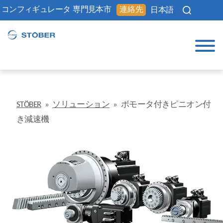
コンフィギュレータ
専門見本市
連絡先
日本語
STÖBER
»
ソリューション
»
ボモータ付きピニオン付
き減速機