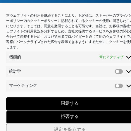
– WINDMÖLLER & HÖLSCHER KG社の戦略購買部Christian
本ウェブサイトの利用を継続することにより、お客様は、ストーバーのプライバ
Klein氏
ーポリシー内のクッキーポリシーに記載されているクッキーの使用に同意したこ
になります。そこでは、同意を撤回することも可能です。当社は、お客様の当社
ェブサイトの利用状況を分析するため、当社の提供するサービスをお客様の関心
合わせて調整するため、および第三者プロバイダーを通じて他のウェブサイトで
客様にパーソナライズされた広告を表示できるようにするために、クッキーを使
します。
機能的
常にアクティブ
世界中でお客様のそばに
統計学
統
詳細はこちら
計
マーケティング
学
マ
ー
ケ
同意する
テ
ィ
拒否する
ン
グ
子会社14社、サービスパートナー80社を擁する
設定を保存する