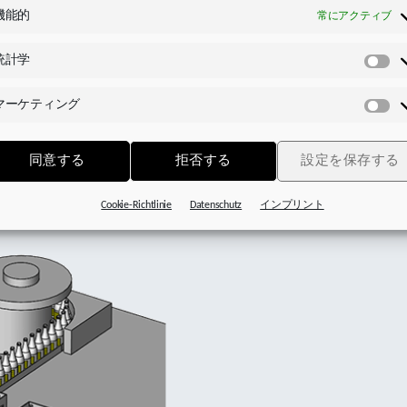
機
機能的
常にアクティブ
統計学
統
計
マーケティング
学
マ
ー
ケ
同意する
拒否する
設定を保存する
テ
ィ
Cookie-Richtlinie
Datenschutz
インプリント
ン
グ