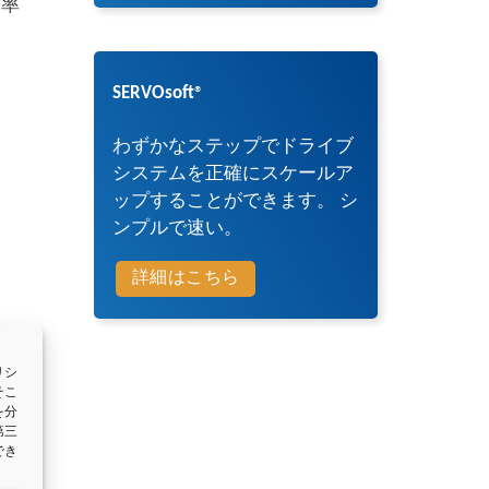
働率
SERVOsoft
®
わずかなステップでドライブ
システムを正確にスケールア
ップすることができます。 シ
ンプルで速い。
詳細はこちら
リシ
そこ
を分
第三
でき