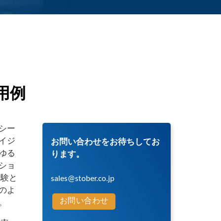
用例
シー
イジ
お問い合わせをお待ちしてお
ゆる
ります。
ショ
経験と
sales@stober.co.jp
のよ
お問い合わせ
。