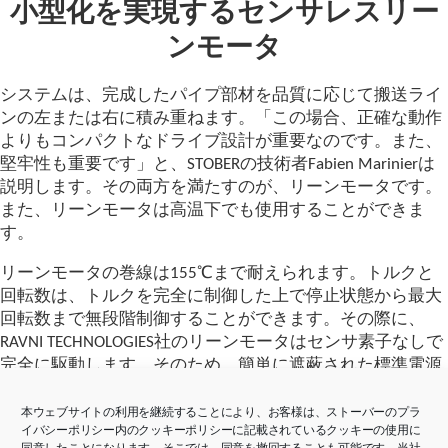
小型化を実現するセンサレスリー
ンモータ
システムは、完成したパイプ部材を品質に応じて搬送ライ
ンの左または右に積み重ねます。「この場合、正確な動作
よりもコンパクトなドライブ設計が重要なのです。また、
堅牢性も重要です」と、STOBERの技術者Fabien Marinierは
説明します。その両方を満たすのが、リーンモータです。
また、リーンモータは高温下でも使用することができま
す。
リーンモータの巻線は155℃まで耐えられます。トルクと
回転数は、トルクを完全に制御した上で停止状態から最大
回転数まで無段階制御することができます。その際に、
RAVNI TECHNOLOGIES社のリーンモータはセンサ素子なしで
完全に駆動します。そのため、簡単に遮蔽された標準電源
ケーブル1本で済みます。このおかげで、設置に必要な手
間を大幅に削減することができます。また、センサもファ
本ウェブサイトの利用を継続することにより、お客様は、ストーバーのプラ
イバシーポリシー内のクッキーポリシーに記載されているクッキーの使用に
ンも取り付けられていないため、リーンモータの堅牢性も