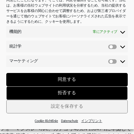
同意したことになります。そこでは、同意を撤回することも可能です。当社
大幅にアップしています。このシリーズは、最大96パーセ
は、お客様の当社ウェブサイトの利用状況を分析するため、当社の提供する
ントの駆動効率で効率クラスIE5を達成しています。
サービスをお客様の関心に合わせて調整するため、および第三者プロバイダ
ーを通じて他のウェブサイトでお客様にパーソナライズされた広告を表示で
きるようにするために、クッキーを使用します。
ドライブコントローラに関する試運転
機能的
常にアクティブ
エンジニアのRomain Forgeron氏の見
解：
統計学
統
「制御盤内の所要スペースを削減してコストを抑えるため
計
マーケティング
に、当社はSI6シリーズの多軸駆動システムでドライブコン
学
マ
トローラに全幅の信頼を寄せています」と、エンジニアの
ー
Romain Forgeron氏は説明します。このドライブコントロー
ケ
同意する
ラは、特に高効率の多軸アプリケーションに最適です。薄
テ
さがわずか45ミリで、高いダイナミクスを誇るドライブ部
ィ
拒否する
ン
品は、要求度の高い動作時でも目立たずにバックグラウン
グ
ドで頼もしく機能します。
設定を保存する
STO（セーフトルクオフ）とSS1（セーフストップ1）機能
Cookie-Richtlinie
Datenschutz
インプリント
が内蔵されています。SI6シリーズでは、これらの機能はパ
フォーマンスレベルe、カテゴリ4のEN 13849-1に準拠して