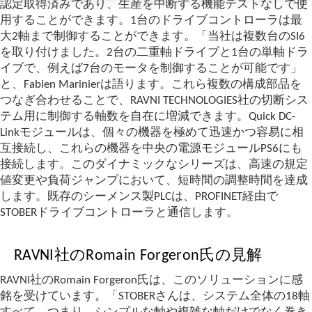
認定取得済みであり、生産を中断する機能テストなしで使
用することができます。1台のドライブコントローラは最
大2軸まで制御することができます。「当社は複数台のSI6
を取り付けました。2台の二重軸ドライブと1台の単軸ドラ
イブで、例えば7台のモータを制御することが可能です」
と、Fabien Marinierは語ります。これら複数の構成部品を
つなぎ合わせることで、RAVNI TECHNOLOGIES社の切断シス
テム用に制御する軸数を自在に増減できます。Quick DC-
Linkモジュールは、個々の機器を極めて迅速かつ容易に相
互接続し、これらの機器を中央の電源モジュールPS6にも
接続します。このダイナミックなシリーズは、高速の規定
値変更や負荷ジャンプにおいて、短時間の調整時間を達成
します。既存のシーメンス製PLCは、PROFINET経由で
STOBERドライブコントローラと通信します。
RAVNI社のRomain Forgeron氏の見解
RAVNI社のRomain Forgeron氏は、このソリューションに感
銘を受けています。「STOBERさんは、システム全体の18軸