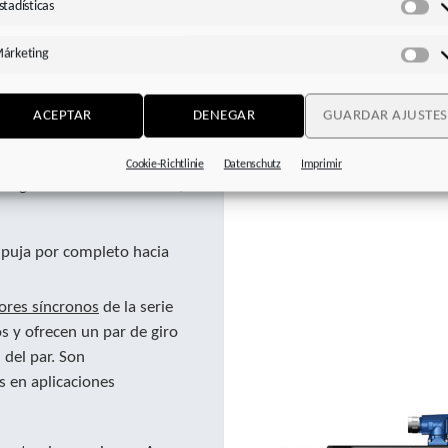
stadísticas
Est
árketing
Má
posición
.
ACEPTAR
DENEGAR
GUARDAR AJUSTES
r que registra la posición
Cookie-Richtlinie
Datenschutz
Imprimir
 siguiente sierra voladora,
empuja por completo hacia
res síncronos
de la serie
 y ofrecen un par de giro
del par. Son
 en aplicaciones