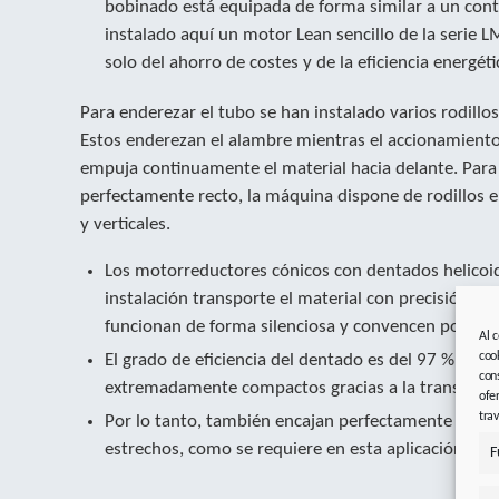
bobinado está equipada de forma similar a un cont
instalado aquí un motor Lean sencillo de la serie LM
solo del ahorro de costes y de la eficiencia energéti
Para enderezar el tubo se han instalado varios rodillo
Estos enderezan el alambre mientras el accionamiento
empuja continuamente el material hacia delante. Par
perfectamente recto, la máquina dispone de rodillos 
y verticales.
Los motorreductores cónicos con dentados helicoid
instalación transporte el material con precisión.
funcionan de forma silenciosa y convencen por su a
Al 
coo
El grado de eficiencia del dentado es del 97 %. Son 
con
extremadamente compactos gracias a la transmisió
ofe
tra
Por lo tanto, también encajan perfectamente en es
estrechos, como se requiere en esta aplicación.
F