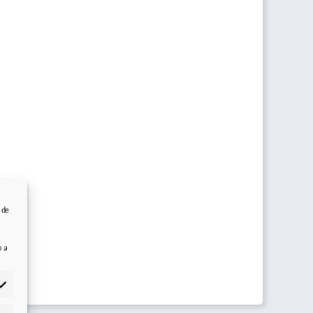
 de
b a