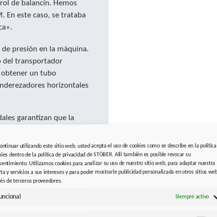
rol de balancín. Hemos
. En este caso, se trataba
ca».
s de presión en la máquina.
 del transportador
a obtener un tubo
enderezadores horizontales
ales garantizan que la
 Los componentes STOBER
lta densidad de potencia.
continuar utilizando este sitio web, usted acepta el uso de cookies como se describe en la política
kies dentro de la política de privacidad de STÖBER. Allí también es posible revocar su
dinámicos, ligeros y
sentimiento. Utilizamos cookies para analizar su uso de nuestro sitio web, para adaptar nuestra
n angular.
rta y servicios a sus intereses y para poder mostrarle publicidad personalizada en otros sitios we
vés de terceros proveedores.
pacios de instalación muy
uncional
Siempre activo