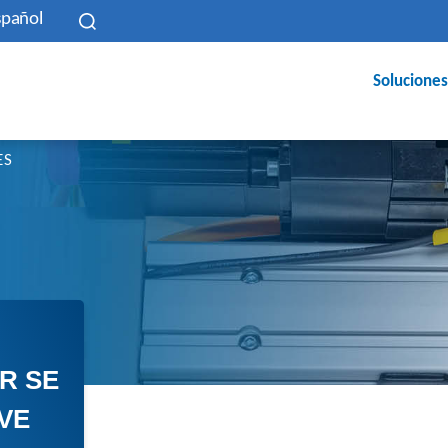
spañol
Soluciones
ES
R SE
VE