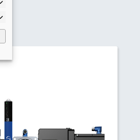
adísticas
rketing