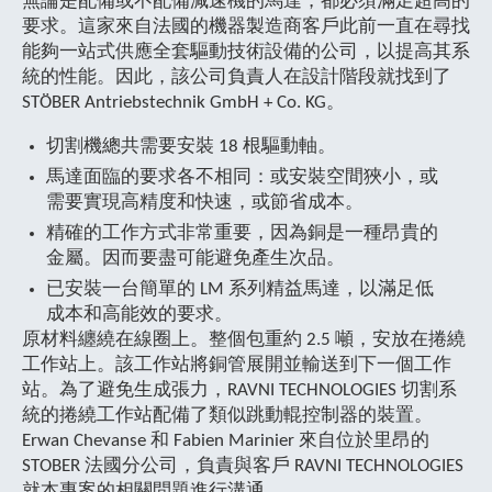
無論是配備或不配備減速機的馬達，都必須滿足超高的
要求。這家來自法國的機器製造商客戶此前一直在尋找
能夠一站式供應全套驅動技術設備的公司，以提高其系
統的性能。因此，該公司負責人在設計階段就找到了
STÖBER Antriebstechnik GmbH + Co. KG。
切割機總共需要安裝 18 根驅動軸。
馬達面臨的要求各不相同：或安裝空間狹小，或
需要實現高精度和快速，或節省成本。
精確的工作方式非常重要，因為銅是一種昂貴的
金屬。因而要盡可能避免產生次品。
已安裝一台簡單的 LM 系列精益馬達，以滿足低
成本和高能效的要求。
原材料纏繞在線圈上。整個包重約 2.5 噸，安放在捲繞
工作站上。該工作站將銅管展開並輸送到下一個工作
站。為了避免生成張力，RAVNI TECHNOLOGIES 切割系
統的捲繞工作站配備了類似跳動輥控制器的裝置。
Erwan Chevanse 和 Fabien Marinier 來自位於里昂的
STOBER 法國分公司，負責與客戶 RAVNI TECHNOLOGIES
就本專案的相關問題進行溝通