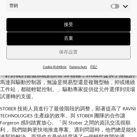
計
TECHNOLOGIES 切割系統要控制的軸數。Quick DC-Link 模組可
營銷
數
營
以非常快速且輕鬆地將各個設備相互連接在一起，並連接設
據
銷
備的中央電源模組 PS6。在額定值快速變化、負載跳變情況
下，該高動態驅動控制器系列能夠快速做出調整。透過
接受
PROFINET，現有的西門子 PLC 即可與 STOBER 驅動控制器通
訊。
丟棄
保存設置
來自 RAVNI 的 Romain Forgeron
Cookie-Richtlinie
Datenschutz
印記
來自 RAVNI 的 Romain Forgeron 對這個解決方案很滿意。
「針對我們整個系統的所有 18 根軸，STOBER 提供了搭配的
馬達與驅動控制器，無論是簡易型還是複雜型軸，抑或捲繞
工作站，都能輕鬆控制。」驅動專家提供從元件選擇到現場
試運轉的支援。
STOBER 技術人員進行了最後階段的調整，顯著提高了 RAVNI
TECHNOLOGIES 生產線的效率。與 STOBER 團隊的合作讓
Forgeron 感到踏實放心。「與 Stober 之間的資訊交流很順
利， 我們能夠更快地推進專案。遇到問題時，他們總是能快