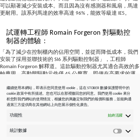
可以顯著減少安裝成本。而且因為沒有感測器和風扇，馬達
更耐用。該系列馬達的效率高達 96%，能效等級達 IE5。
試運轉工程師 Romain Forgeron 對驅動控
制器的體驗：
「為了減少在控制櫃內的佔用空間，並從而降低成本，我們
安裝了採用並聯技術的 SI6 系列驅動控制器」，工程師
Romain Forgeron 解釋道。這款驅動控制器尤其適合高效的多
軸應用。高動態驅動元件僅 45 公釐寬，即便在高要求的運
動中，也能在背景安靜可靠地運作。
繼續使用本網站，即表示您同意使用 cookie，這在 STOBER 數據保護聲明中的
整合了 STO（Safe Torque Off，安全轉矩關斷）和 SS1（Safe
cookie 政策中有所描述。您也可以在那裡撤回您的同意。我們使用 cookie 來分
析您對我們網站的使用情況，根據您的興趣定制我們的報價和服務，並能夠通
Stopp 1，安全停止 1）兩種安全功能。SI6 系列馬達的這兩
過第三方提供商在其他網站上向您展示個性化廣告。
項功能均獲得 EN 13849-1，PL e，類別 4 認證，無需中斷生
產就能進行功能測試。單個驅動控制器最多可以控制兩根
功能性
始終活躍
軸。「我們安裝了多台 SI6，例如，使用兩個雙軸驅動器和
一個單軸驅動器，就可以控制七台馬達」，Fabien Marinier
統計數據
統
說道。將多個控制器串聯安裝，可以自由調整 RAVNI