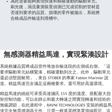
為此需要能夠實現快速和精確運動的驅動單元。
刷光後，渦流量測裝置偵測已完成切割的管材是
否達到要求的品質。損壞的零件被拋出，系統將
合格成品件輸送到滑槽中。
無感測器精益馬達，實現緊湊設計
系統根據品質將成品管件堆放在輸送段的左側或右側。「這
要求驅動單元結構緊湊，精確運動則次之。此外，驅動單元
還必須堅固耐用」，來自 STOBER 的專家 Fabien Marinier 說
道。精益馬達完全滿足這兩種要求。還可用於高溫環境。
精益馬達的繞組可承受高達攝氏 155 度的溫度。搭配最大扭
矩控制功能，可以在靜止和最大轉速之間實現轉速和扭矩的
無級調節，在此過程中，RAVNI TECHNOLOGIES 安裝的精益馬
達完全無需感測器元件。只需一根遮罩標準電源線即可。這