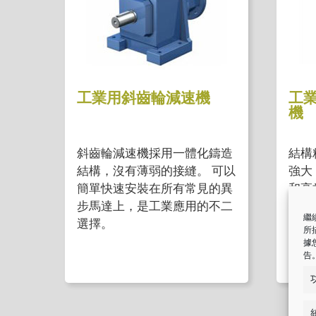
工業用斜齒輪減速機
工
機
斜齒輪減速機採用一體化鑄造
結構
結構，沒有薄弱的接縫。 可以
強大
簡單快速安裝在所有常見的異
和高
步馬達上，是工業應用的不二
輪減
繼續
選擇。
所
據
告