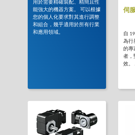
用於需要精確裝配、精簡且性
能強大的機器方案。 可以根據
伺
您的個人化要求對其進行調整
和組合，幾乎適用於所有行業
和應用領域。
自 1
為行
的專
者，
效。