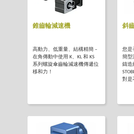
錐齒輪減速機
斜
高動力、低重量、結構精簡 –
您是
在角傳動中使用 K、KL 和 KS
簡型
系列螺旋傘齒輪減速機傳遞位
鑄造
移和力！
STO
對是