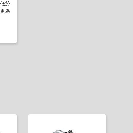
低於
更為