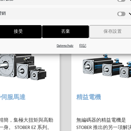
統
計
營銷
數
營
據
銷
接受
丟棄
保存設置
Datenschutz
印記
步伺服馬達
精益電機
精簡，集極大扭矩與高動
無編碼器的精益電機是
身。 STOBER EZ 系列。
STOBER 推出的另一項解