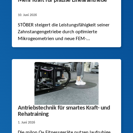
Mehr Kraft für präzise Linearantriebe
10. Juni 2026
STÖBER steigert die Leistungsfähigkeit seiner
Zahnstangengetriebe durch optimierte
Mikrogeometrien und neue FEM-
Berechnungsmodelle. Dies bestätigen
umfangreiche Versuchsreihen.
Antriebstechnik für smartes Kraft- und
Rehatraining
1. Juni 2026
Die milon Q+ Fitnessgeräte nutzen laufruhige