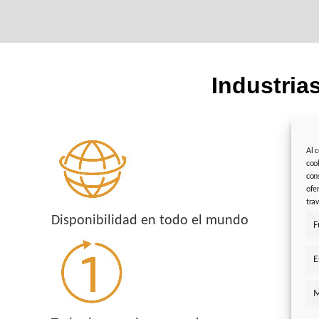
Industria
Al 
coo
con
ofe
tra
Disponibilidad en todo el mundo
F
E
M