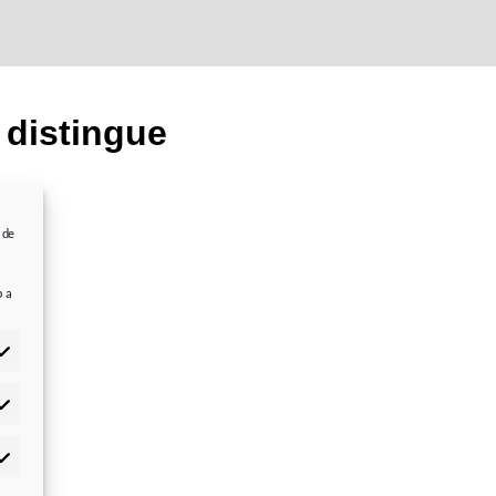
 distingue
 de
b a
adísticas
rketing