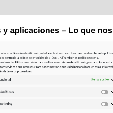
s y aplicaciones – Lo que nos
continuar utilizando este sitio web, usted acepta el uso de cookies como se describe en la política
kies dentro de la política de privacidad de STÖBER. Allí también es posible revocar su
sentimiento. Utilizamos cookies para analizar su uso de nuestro sitio web, para adaptar nuestra
rta y servicios a sus intereses y para poder mostrarle publicidad personalizada en otros sitios we
vés de terceros proveedores.
uncional
Siempre activo
stadísticas
Est
árketing
Má