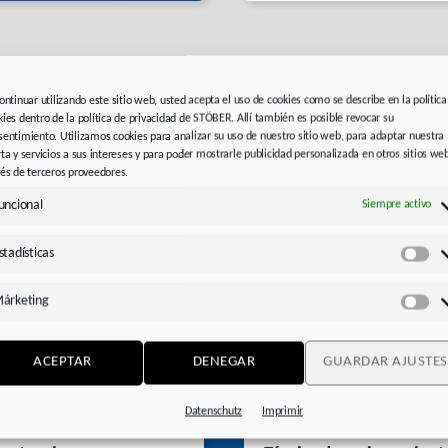
continuar utilizando este sitio web, usted acepta el uso de cookies como se describe en la política
kies dentro de la política de privacidad de STÖBER. Allí también es posible revocar su
sentimiento. Utilizamos cookies para analizar su uso de nuestro sitio web, para adaptar nuestra
rta y servicios a sus intereses y para poder mostrarle publicidad personalizada en otros sitios we
Novedades de STOBER
vés de terceros proveedores.
uncional
Siempre activo
stadísticas
Est
árketing
Má
ACEPTAR
DENEGAR
GUARDAR AJUSTES
Datenschutz
Imprimir