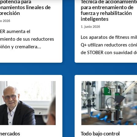
potencia para
Técnica de accionamient
onamientos lineales de
para entrenamiento de
precisión
fuerza y rehabilitación
inteligentes
io 2026
1. junio 2026
ER aumenta el
Los aparatos de fitness mi
imiento de sus reductores
Q+ utilizan reductores cón
iñón y cremallera
de STOBER con suavidad d
ante microgeometrías
funcionamiento para un
mizadas y nuevos modelos
movimiento preciso en
lculo FEM. Amplias series
aplicaciones de fitness y
nsayos confirman estos
rehabilitación.
ces.
mercados
Todo bajo control