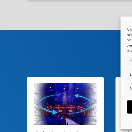
Al 
coo
con
ofe
tra
F
E
M