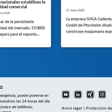
rnacionales estabilizan la
vidad comercial
27. enero 2026
ero 2026
La empresa SOGA Gallenb
ar de la persistente
GmbH de Pforzheim diseñ
lidad del mercado, STOBER
construye maquinaria espe
epara para el repunte
ándose en su fortaleza
nacional, soluciones
vadoras y un equipo
o, especialmente en los
tos de la automatización y
bótica.
KG
mergencia, puede ponerse en
nosotros las 24 horas del día
número de teléfono:
Aviso legal
|
Proteccion de