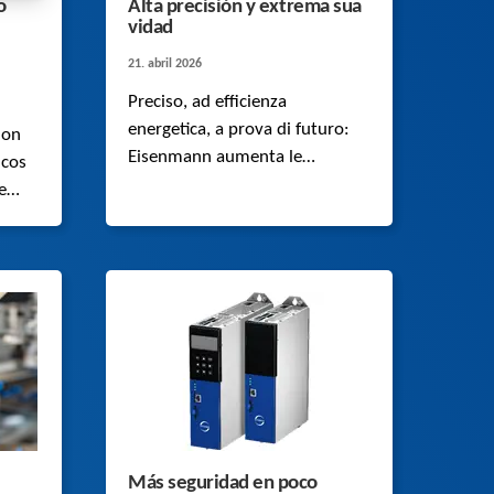
o
Alta precisión y extrema sua
vidad
21. abril 2026
Preciso, ad efficienza
energetica, a prova di futuro:
lon
Eisenmann aumenta le
icos
prestazioni dei suoi impianti
e
robotizzati con un sistema
completo che comprende un
servomotoriduttore sincrono,
un cavo e il relativo
azionamento STOBER.
Más seguridad en poco