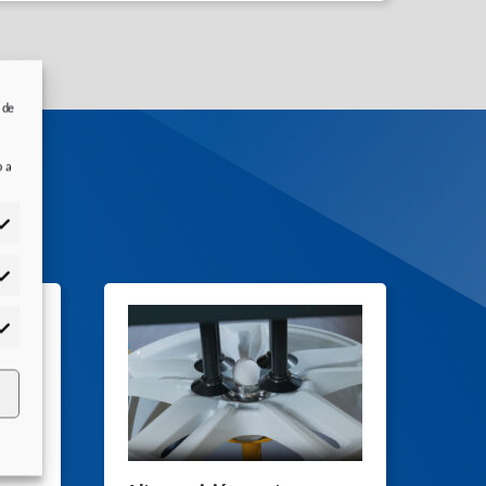
 de
b a
adísticas
rketing