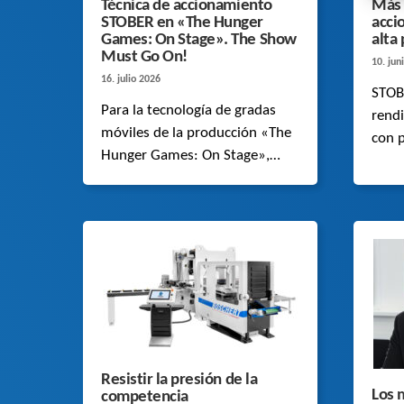
Técnica de accionamiento
Más 
STOBER en «The Hunger
acci
Games: On Stage». The Show
alta 
Must Go On!
10. jun
16. julio 2026
STOB
Para la tecnología de gradas
rend
móviles de la producción «The
con p
Hunger Games: On Stage»,
medi
STOBER suministra reductores
opti
cónicos de la serie K, de
de cá
funcionamiento suave, capaces
de e
de desplazar una carga
avan
dinámica de hasta 26 toneladas
de forma prácticamente
imperceptible.
Resistir la presión de la
Los 
competencia