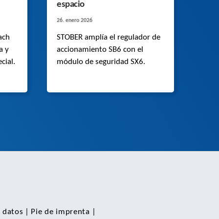
espacio
26. enero 2026
ach
STOBER amplía el regulador de
a y
accionamiento SB6 con el
cial.
módulo de seguridad SX6.
 datos
|
Pie de imprenta
|