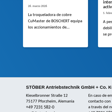
inte
26. marzo 2026
acti
5. febr
La troqueladora de cobre
CuMaster de BOSCHERT equipa
A pes
los accionamientos de
debi
cremallera de alta precisión de
se pr
STOBER. En comparación con
apoy
los accionamientos de husillo,
inter
son significativamente más
inno
rápidos y dinámicos.
sólid
ámbi
la ro
STÖBER Antriebstechnik GmbH + Co. 
Kieselbronner Straße 12
En caso de e
75177 Pforzheim, Alemania
contacto con 
+49 7231 582-0
a través del 