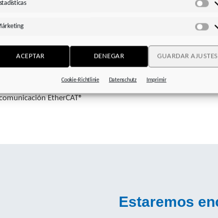
stadísticas
Est
árketing
Má
ACEPTAR
DENEGAR
GUARDAR AJUSTES
l Safe over EtherCAT (FSoE) y
que reduce considerablemente
Cookie-Richtlinie
Datenschutz
Imprimir
lleva a cabo conforme al
a comunicación EtherCAT®
Estaremos enc