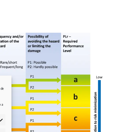
 de
b a