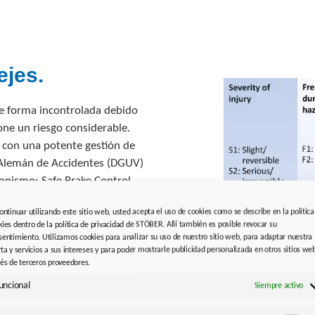
ejes.
e forma incontrolada debido
one un riesgo considerable.
6 con una potente gestión de
l Alemán de Accidentes (DGUV)
gonismo: Safe Brake Control
e Brake Test (SBT), por su
continuar utilizando este sitio web, usted acepta el uso de cookies como se describe en la política
intervalos definidos cuando
kies dentro de la política de privacidad de STÖBER. Allí también es posible revocar su
prana y revela posibles
sentimiento. Utilizamos cookies para analizar su uso de nuestro sitio web, para adaptar nuestra
estado crítico. Dado que la
rta y servicios a sus intereses y para poder mostrarle publicidad personalizada en otros sitios we
vés de terceros proveedores.
 dos fre nos, cubre todos los
uncional
sobre ejes sometidos a
Siempre activo