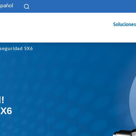
spañol
Soluciones
seguridad SX6
!
SX6