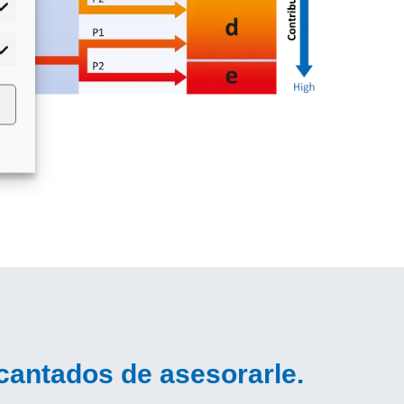
adísticas
rketing
antados de asesorarle.