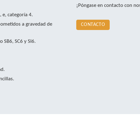
¡Póngase en contacto con no
 e, categoría 4.
 sometidos a gravedad de
CONTACTO
 SB6, SC6 y SI6.
ad.
cillas.