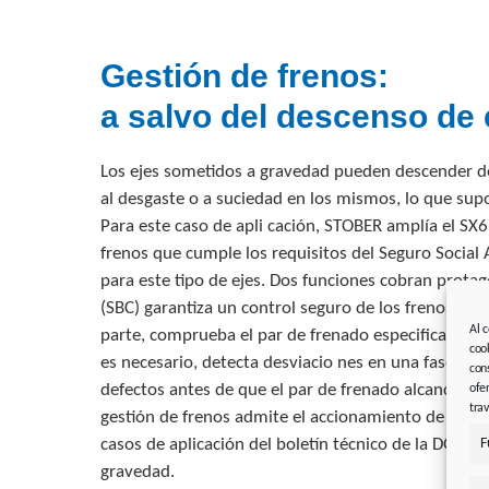
Gestión de frenos:
a salvo del descenso de 
Los ejes sometidos a gravedad pueden descender d
al desgaste o a suciedad en los mismos, lo que sup
Para este caso de apli cación, STOBER amplía el SX
frenos que cumple los requisitos del Seguro Socia
para este tipo de ejes. Dos funciones cobran prota
(SBC) garantiza un control seguro de los frenos. Saf
Al 
parte, comprueba el par de frenado especificado a 
coo
es necesario, detecta desviacio nes en una fase tem
con
defectos antes de que el par de frenado alcance un 
ofe
tra
gestión de frenos admite el accionamiento de hasta
F
casos de aplicación del boletín técnico de la DGUV 
gravedad.