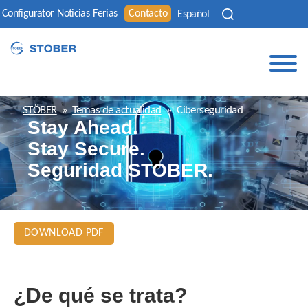
Configurator
Noticias
Ferias
Contacto
Español
STÖBER
»
Temas de actualidad
»
Ciberseguridad
Stay Ahead.
Stay Secure.
Seguridad STOBER.
DOWNLOAD PDF
¿De qué se trata?