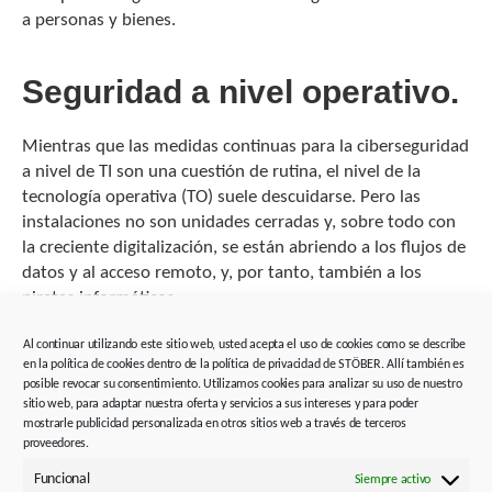
a personas y bienes.
Seguridad a nivel operativo
.
Mientras que las medidas continuas para la ciberseguridad
a nivel de TI son una cuestión de rutina, el nivel de la
tecnología operativa (TO) suele descuidarse. Pero las
instalaciones no son unidades cerradas y, sobre todo con
la creciente digitalización, se están abriendo a los flujos de
datos y al acceso remoto, y, por tanto, también a los
piratas informáticos.
Nuestra estrategia de seguridad se basa en el estándar
Al continuar utilizando este sitio web, usted acepta el uso de cookies como se describe
en la política de cookies dentro de la política de privacidad de STÖBER. Allí también es
internacional IEC 62443, la norma de seguridad para
posible revocar su consentimiento. Utilizamos cookies para analizar su uso de nuestro
sistemas de automatización industrial.
sitio web, para adaptar nuestra oferta y servicios a sus intereses y para poder
mostrarle publicidad personalizada en otros sitios web a través de terceros
Incluye lo siguiente
:
proveedores.
Funcional
Directrices y mejores prácticas para la seguridad de
Siempre activo