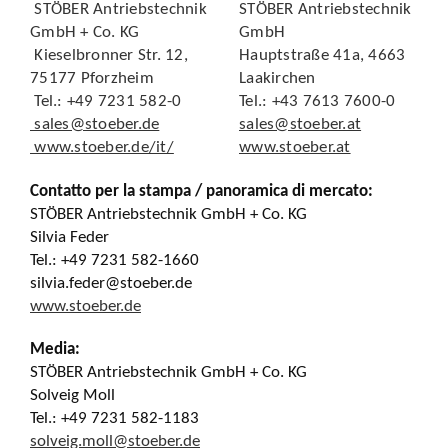
STÖBER Antriebstechnik
STÖBER Antriebstechnik
GmbH + Co. KG
GmbH
Kieselbronner Str. 12,
Hauptstraße 41a, 4663
75177 Pforzheim
Laakirchen
Tel.: +49 7231 582-0
Tel.: +43 7613 7600-0
sales@stoeber.de
sales@stoeber.at
www.stoeber.de/it/
www.stoeber.at
Contatto per la stampa / panoramica di mercato:
STÖBER Antriebstechnik GmbH + Co. KG
Silvia Feder
Tel.: +49 7231 582-1660
silvia.feder@stoeber.de
www.stoeber.de
Media:
STÖBER Antriebstechnik GmbH + Co. KG
Solveig Moll
Tel.: +49 7231 582-1183
solveig.moll@stoeber.de