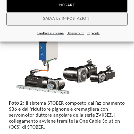
Foto 1:
Il nuovo azionamento SB6 con e senza unità
NEGARE
operativa.
SALVA LE IMPOSTAZIONI
Direttiva sui cookie
Datenschutz
Impronta
Foto 2:
Il sistema STOBER composto dall’azionamento
SB6 e dall’riduttore pignone e cremagliera con
servomotoriduttore angolare della serie ZVKSEZ. Il
collegamento avviene tramite la One Cable Solution
(OCS) di STOBER.