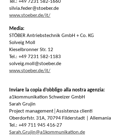
Tel.: +49 7231 582-1660
silvia.feder@stoeber.de
www.stoeber.de/it/
Media:
STÖBER Antriebstechnik GmbH + Co. KG
Solveig Moll
Kieselbronner Str. 12
Tel.: +49 7231 582-1183
solveig.moll@stoeber.de
www.stoeber.de/it/
Inviare la copia d’obbligo alla nostra agenzia:
a1kommunikation Schweizer GmbH
Sarah Grujin
Project management│Assistenza clienti
Oberdorfstr. 31A, 70794 Filderstadt | Allemania
Tel.: +49 711 945 416-27
Sarah.Grujin@a1kommunikation.de