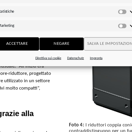
 specialista della
pochi produttori di
tatistiche
Sta
fferma Florian
garantiscono un
arketing
Ma
ata densità di potenza”,
me ai motori utilizzati,
ACCETTARE
NEGARE
SALVA LE IMPOSTAZION
grano alla perfezione
Direttiva sui cookie
Datenschutz
Impronta
suale. “All’inizio era
ore-riduttore, progettato
e utilizzato in un settore
ivi molto compatti”,
razie alla
Foto 4:
I riduttori coppia con
contraddistinguono per un fu