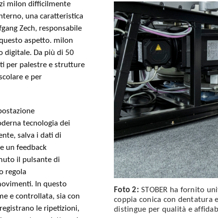
zzi milon difficilmente
nterno, una caratteristica
olfgang Zech, responsabile
questo aspetto. milon
 digitale. Da più di 50
ti per palestre e strutture
uscolare e per
mpostazione
oderna tecnologia dei
te, salva i dati di
e e un feedback
uto il pulsante di
do regola
movimenti. In questo
Foto 2:
STOBER ha fornito uni
e e controllata, sia con
coppia conica con dentatura e
registrano le ripetizioni,
distingue per qualità e affid