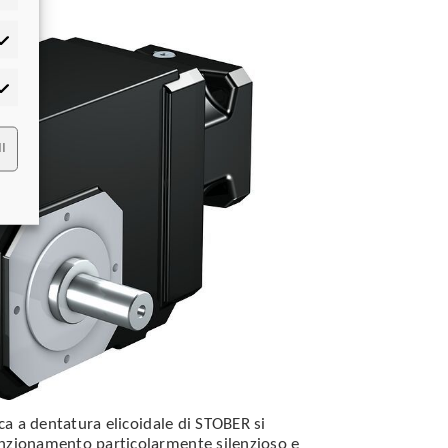
tistiche
rketing
I
ica a dentatura elicoidale di STOBER si
nzionamento particolarmente silenzioso e