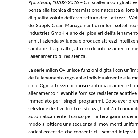
Pforzheim, 10/02/2026 –
Chi si allena con gli attre
pensa alla tecnica di trasmissione nascosta al loro i
di qualità voluta dell’architettura degli attrezzi. W
del Supply Chain Management di milon, sottolinea 
industries GmbH è uno dei pionieri dell’allenamento
anni, l’azienda sviluppa e produce attrezzi intelligen
sanitarie. Tra gli altri, attrezzi di potenziamento m
l’allenamento di resistenza.
La serie milon Q+ unisce funzioni digitali con un’i
dell’allenamento regolabile individualmente e la m
chip. Ogni attrezzo riconosce automaticamente l’uten
allenamento rilevanti e fornisce resistenze adattiv
immediato per i singoli programmi. Dopo aver prem
selezione del livello di resistenza, l’unità di coman
automaticamente il carico per l’intera gamma dei 
modo si ottiene una sequenza di movimenti uniform
carichi eccentrici che concentrici. I sensori integrati 