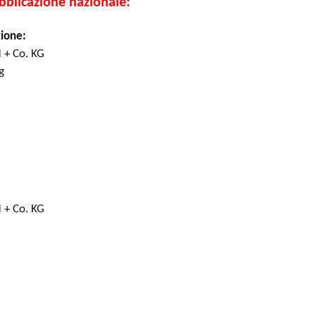
ubblicazione nazionale:
zione:
 + Co. KG
ng
d
 + Co. KG