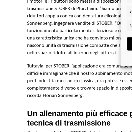
I motori e i riduttori sono messi a disposizione dallo
trasmissione STOBER di Pforzheim. “Siamo uno dei 
S
riduttori coppia conica con dentatura elicoidale”, a
Sonnenberg, ingegnere vendite di STOBER. “Questi 
M
funzionamento particolarmente silenzioso e un’elev
una caratteristica unica che ha convinto milon. Insie
nascono unità di trasmissione compatte che si inte
nello spazio ridotto all’interno degli attrezzi.
Tuttavia, per STOBER l’applicazione era comunque inu
difficile immaginare che il nostro abbinamento mot
per l’industria meccanica classica, ora potesse esser
completamente diverso e trovare spazio in disposit
ricorda Florian Sonnenberg.
Un allenamento più efficace g
tecnica di trasmissione