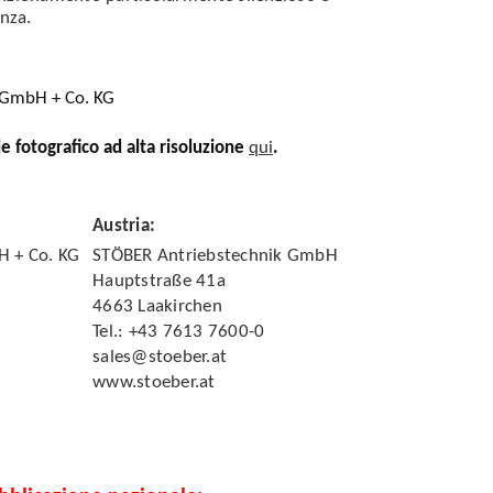
enza.
 GmbH + Co. KG
le fotografico ad alta risoluzione
qui
.
Austria
:
H + Co. KG
STÖBER Antriebstechnik GmbH
Hauptstraße 41a
4663 Laakirchen
Tel.: +43 7613 7600-0
sales@stoeber.at
www.stoeber.at