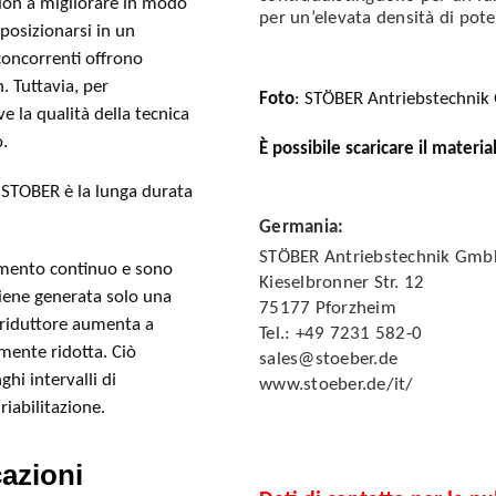
ilon a migliorare in modo
per un’elevata densità di pot
 posizionarsi in un
concorrenti offrono
. Tuttavia, per
Foto
: STÖBER Antriebstechnik
e la qualità della tecnica
o.
È possibile scaricare il materia
 STOBER è la lunga durata
Germania
:
STÖBER Antriebstechnik Gmb
namento continuo e sono
Kieselbronner Str. 12
viene generata solo una
75177 Pforzheim
l riduttore aumenta a
Tel.: +49 7231 582-0
mente ridotta. Ciò
sales@stoeber.de
hi intervalli di
www.stoeber.de/it/
riabilitazione.
cazioni