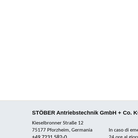
STÖBER Antriebstechnik GmbH + Co. 
Kieselbronner Straße 12
75177 Pforzheim, Germania
In caso di em
+49 7231 582-0
24 ore al gio