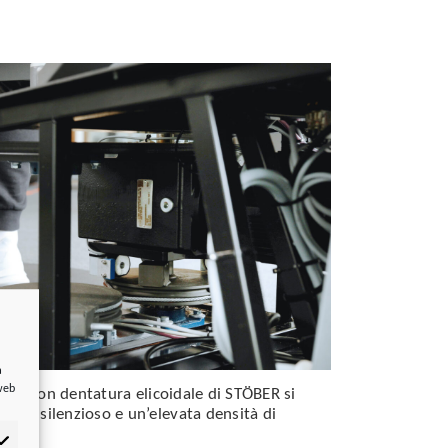
a
 web
nica con dentatura elicoidale di STÖBER si
nto silenzioso e un’elevata densità di