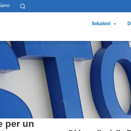
liano
Soluzioni
D
e per un