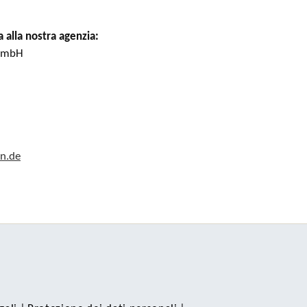
a alla nostra agenzia:
 GmbH
n.de