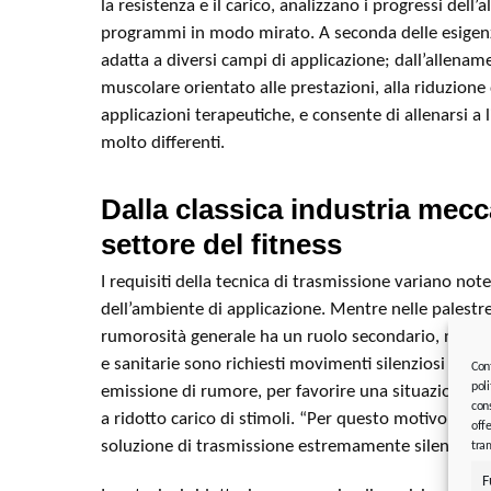
la resistenza e il carico, analizzano i progressi dell
programmi in modo mirato. A seconda delle esigenze
adatta a diversi campi di applicazione; dall’allen
muscolare orientato alle prestazioni, alla riduzione 
applicazioni terapeutiche, e consente di allenarsi a l
molto differenti.
Dalla classica industria mecc
settore del fitness
I requisiti della tecnica di trasmissione variano n
dell’ambiente di applicazione. Mentre nelle palestre t
rumorosità generale ha un ruolo secondario, nelle st
e sanitarie sono richiesti movimenti silenziosi e u
Con
poli
emissione di rumore, per favorire una situazione di
cons
a ridotto carico di stimoli. “Per questo motivo abb
offe
soluzione di trasmissione estremamente silenziosa
tram
F