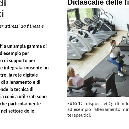
Didascalie delle f
di
ti
r attrezzi da fitness e
tti a un’ampia gamma di
– ad esempio per
o di supporto per
one integrata consente un
re, la rete digitale
 di allenamento e di
onde la tecnica di
a conica utilizzati sono
Foto 1:
I dispositivi Q+ di mi
anche particolarmente
ad esempio l’allenamento mira
 nel settore delle
terapeutici.