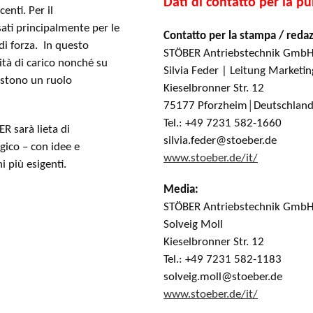
Dati di contatto per la p
enti. Per il
sati principalmente per le
Contatto per la stampa / reda
di forza. In questo
STÖBER Antriebstechnik GmbH
cità di carico nonché su
Silvia Feder | Leitung Marketi
vestono un ruolo
Kieselbronner Str. 12
75177 Pforzheim│Deutschlan
Tel.: +49 7231 582-1660
ER sarà lieta di
silvia.feder@stoeber.de
gico – con idee e
www.stoeber.de/it/
i più esigenti.
Media:
STÖBER Antriebstechnik GmbH
Solveig Moll
Kieselbronner Str. 12
Tel.: +49 7231 582-1183
solveig.moll@stoeber.de
www.stoeber.de/it/