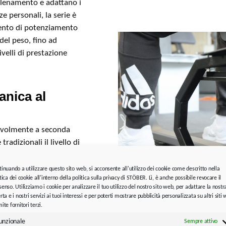
’allenamento e adattano i
 personali, la serie è
amento di potenziamento
del peso, fino ad
ivelli di prestazione
anica al
otevolmente a seconda
radizionali il livello di
rutture di riabilitazione
n funzionamento a bassa
tinuando a utilizzare questo sito web, si acconsente all'utilizzo dei cookie come descritto nella
tica dei cookie all'interno della politica sulla privacy di STÖBER. Lì, è anche possibile revocare il
 allenamento e di terapia
enso. Utilizziamo i cookie per analizzare il tuo utilizzo del nostro sito web, per adattare la nostr
iamo cercato proprio una
rta e i nostri servizi ai tuoi interessi e per poterti mostrare pubblicità personalizzata su altri siti
Foto 3:
I riduttori a coppia co
”, spiega Wolfgang Zech.
ite fornitori terzi.
distinguono per un funzioname
potenza.
unzionale
Sempre attivo