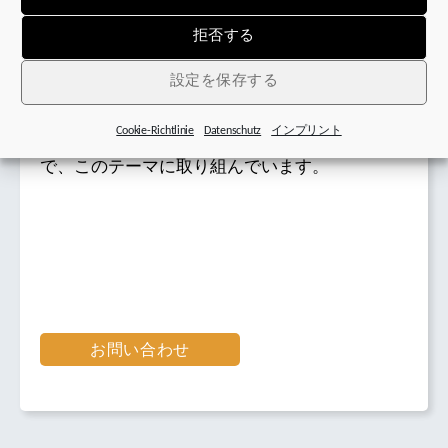
テ
修理
ィ
拒否する
ン
STOBER社製品の保守と修理を実施することは、
グ
お客様に提供すべき真のサービスだと弊社は考
設定を保存する
えています。 そのため、弊社パートナーと協力
Cookie-Richtlinie
Datenschutz
インプリント
して十分に注意を払いながら納期を厳守した上
で、このテーマに取り組んでいます。
お問い合わせ