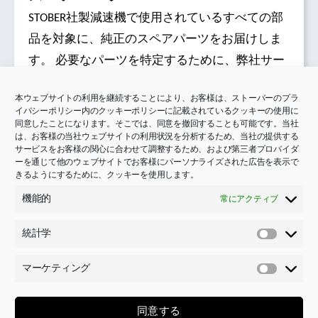
STOBER社製減速機で使用されているすべての部
品を対象に、純正のスペアパーツをお届けしま
す。 必要なパーツを特定するために、弊社サー
ビスパートナーへのご相談をお勧めすることも
本ウェブサイトの利用を継続することにより、お客様は、ストーバーのプラ
ございます。
イバシーポリシー内のクッキーポリシーに記載されているクッキーの使用に
同意したことになります。そこでは、同意を撤回することも可能です。当社
は、お客様の当社ウェブサイトの利用状況を分析するため、当社の提供する
サービスをお客様の関心に合わせて調整するため、および第三者プロバイダ
ーを通じて他のウェブサイトでお客様にパーソナライズされた広告を表示で
きるようにするために、クッキーを使用します。
機能的
常にアクティブ
お問い合わせ
統計学
統
計
マーケティング
学
マ
ー
ケ
同意する