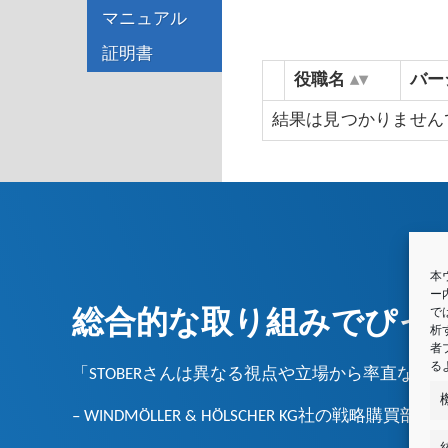
マニュアル
証明書
役職名
バー
結果は見つかりません
本
ー
総合的な取り組みで
ぴっ
で
析
者
る
「STOBERさんは異なる視点や立場から率直な
– WINDMÖLLER & HÖLSCHER KG社の戦略購買部Christ