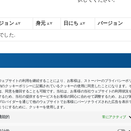
択してください。
ジョン
身元
日にち
バージョン
でした.
ウェブサイトの利用を継続することにより、お客様は、ストーバーのプライバシーポ
内のクッキーポリシーに記載されているクッキーの使用に同意したことになります。
たりのソリューション
は、同意を撤回することも可能です。当社は、お客様の当社ウェブサイトの利用状況
するため、当社の提供するサービスをお客様の関心に合わせて調整するため、および
プロバイダーを通じて他のウェブサイトでお客様にパーソナライズされた広告を表示
ようにするために、クッキーを使用します。
意見を聞かせてくれるのがいいですね。 建設的な話し合いを
機能的
常にアクティブ
ian Klein氏