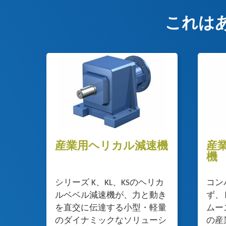
これは
産業用ヘリカル減速機
産
機
シリーズ K、KL、KSのヘリカ
コン
ルベベル減速機が、力と動き
ず、
を直交に伝達する小型・軽量
ムー
のダイナミックなソリューシ
の産