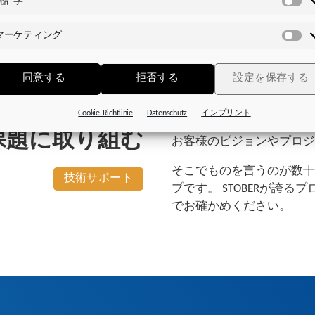
統計学
統
計
マーケティング
学
マ
ー
ケ
同意する
拒否する
設定を保存する
テ
ィ
Cookie-Richtlinie
Datenschutz
インプリント
ン
グ
課題に取り組む
お客様のビジョンやプロジ
そこでものを言うのが数十
技術サポート
プです。 STOBERが誇
でお確かめください。