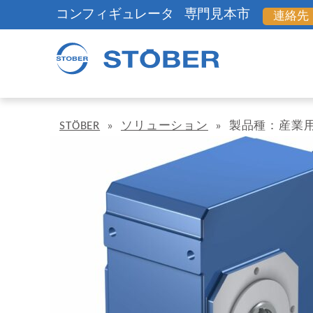
コンフィギュレータ
専門見本市
連絡先
STÖBER
»
ソリューション
»
製品種：産業