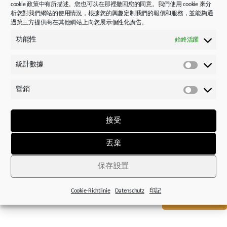
STOBER 作為開發合作夥伴。
cookie 政策中有所描述。您也可以在那裡撤回您的同意。我們使用 cookie 來分
析您對我們網站的使用情況，根據您的興趣定制我們的報價和服務，並能夠通
過第三方提供商在其他網站上向您展示個性化廣告。
「我們對目前所取得的成績十分滿意。 未來，我們將
在 STOBER 的專業支援下，繼續乘風破浪、勇往直前。
功能性
始終活躍
與 STOBER 等供應商建立的合作關係，為我們帶來了巨
大效益。 尤其是在通常需要特殊解決方案的特殊機器
統計數據
統
製造領域，更是受益匪淺。 」
計
營銷
數
– Johannes Stocker 電氣設計師，e & v Systeme GmbH
營
據
銷
接受
丟棄
保存設置
STOBER 產品 ID.
Cookie-Richtlinie
Datenschutz
印記
瞭解詳細信息