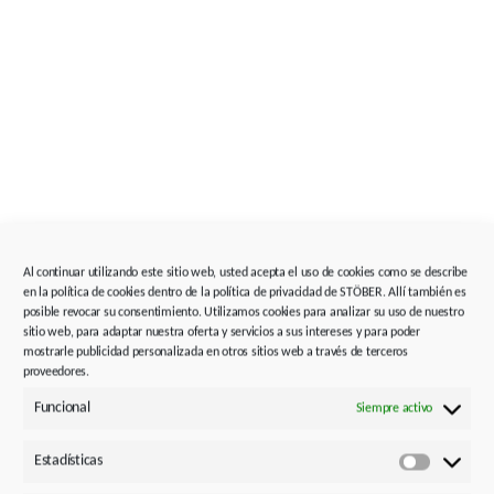
c
i
n
e
d
e
o
p
e
a
i
n
Al continuar utilizando este sitio web, usted acepta el uso de cookies como se describe
en la política de cookies dentro de la política de privacidad de STÖBER. Allí también es
R
posible revocar su consentimiento. Utilizamos cookies para analizar su uso de nuestro
e
sitio web, para adaptar nuestra oferta y servicios a sus intereses y para poder
d
mostrarle publicidad personalizada en otros sitios web a través de terceros
u
proveedores.
c
Funcional
Siempre activo
o
e
y
Estadísticas
Estadísti