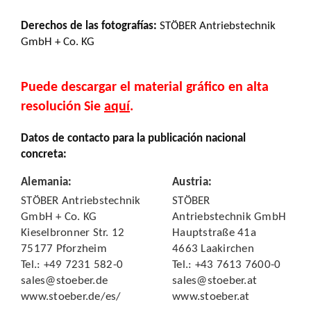
Derechos de las fotografías
:
STÖBER Antriebstechnik
GmbH + Co. KG
Puede descargar el material gráfico en alta
resolución
Sie
aquí
.
Datos de contacto para la publicación nacional
concreta:
Alemania
:
Austria
:
STÖBER Antriebstechnik
STÖBER
GmbH + Co. KG
Antriebstechnik GmbH
Kieselbronner Str. 12
Hauptstraße 41a
75177 Pforzheim
4663 Laakirchen
Tel.: +49 7231 582-0
Tel.: +43 7613 7600-0
sales@stoeber.de
sales@stoeber.at
www.stoeber.de/es/
www.stoeber.at