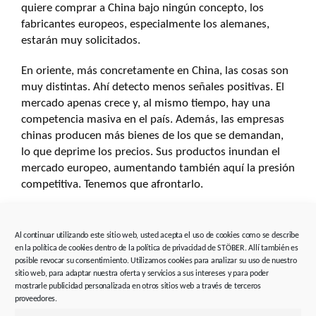
quiere comprar a China bajo ningún concepto, los
fabricantes europeos, especialmente los alemanes,
estarán muy solicitados.
En oriente, más concretamente en China, las cosas son
muy distintas. Ahí detecto menos señales positivas. El
mercado apenas crece y, al mismo tiempo, hay una
competencia masiva en el país. Además, las empresas
chinas producen más bienes de los que se demandan,
lo que deprime los precios. Sus productos inundan el
mercado europeo, aumentando también aquí la presión
competitiva. Tenemos que afrontarlo.
¿Cómo han cambiado este año el mercado y las
demandas de los clientes?
Al continuar utilizando este sitio web, usted acepta el uso de cookies como se describe
en la política de cookies dentro de la política de privacidad de STÖBER. Allí también es
Rainer Wegener:
Las exigencias tecnológicas son cada
posible revocar su consentimiento. Utilizamos cookies para analizar su uso de nuestro
sitio web, para adaptar nuestra oferta y servicios a sus intereses y para poder
vez mayores. Para desmarcarse de sus competidores
mostrarle publicidad personalizada en otros sitios web a través de terceros
asiáticos, muchos fabricantes de maquinaria están
proveedores.
entrando en el sector de gama alta. Al mismo tiempo,