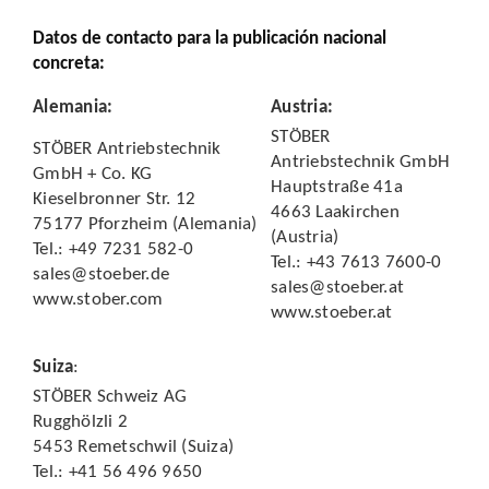
Datos de contacto para la publicación nacional
concreta:
Alemania
:
Austria
:
STÖBER
STÖBER Antriebstechnik
Antriebstechnik GmbH
GmbH + Co. KG
Hauptstraße 41a
Kieselbronner Str. 12
4663 Laakirchen
75177 Pforzheim (Alemania)
(Austria)
Tel.: +49 7231 582-0
Tel.: +43 7613 7600-0
sales@stoeber.de
sales@stoeber.at
www.stober.com
www.stoeber.at
Suiza
:
STÖBER Schweiz AG
Rugghölzli 2
5453 Remetschwil (Suiza)
Tel.: +41 56 496 9650