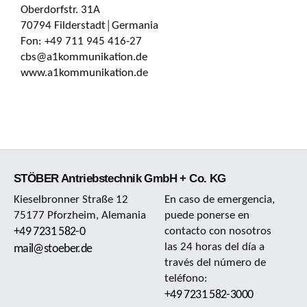
Oberdorfstr. 31A
70794 Filderstadt│Germania
Fon: +49 711 945 416-27
cbs@a1kommunikation.de
www.a1kommunikation.de
STÖBER Antriebstechnik GmbH + Co. KG
Kieselbronner Straße 12
En caso de emergencia,
75177 Pforzheim, Alemania
puede ponerse en
+49 7231 582-0
contacto con nosotros
las 24 horas del día a
mail@stoeber.de
través del número de
teléfono:
+49 7231 582-3000